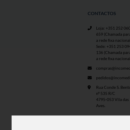
CONTACTOS
Loja: +351 252 06
659
(Chamada par
a rede fixa naciona
Sede: +351 253 09
136 (Chamada par
a rede fixa naciona
compras@incomed
pedidos@incomedi
Rua Conde S. Bent
nº 535 R/C
4795-053 Vila das
Aves.