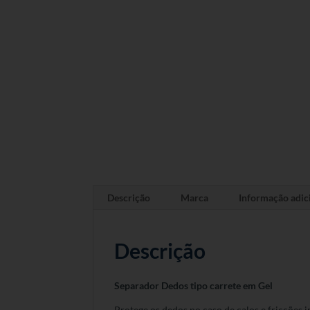
Descrição
Marca
Informação adic
Descrição
Separador Dedos tipo carrete em Gel
Protege os dedos no caso de calos e fricções 