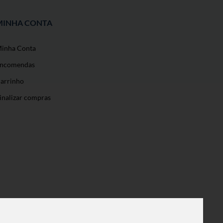
MINHA CONTA
inha Conta
ncomendas
arrinho
inalizar compras