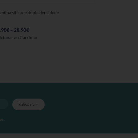
lmilha silicone dupla densidade
.90
€
–
28.90
€
Este
icionar ao Carrinho
produto
tem
várias
variantes.
As
opções
podem
ser
seleccionadas
na
página
es
.
de
produto