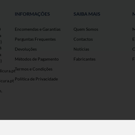
INFORMAÇÕES
SAIBA MAIS
0
Encomendas e Garantias
Quem Somos
M
a
Perguntas Frequentes
Contactos
E
l)
4
Devoluções
Notícias
C
a
Métodos de Pagamento
Fabricantes
F
l)
Termos e Condições
icura.pt
Política de Privacidade
cura.pt
o,