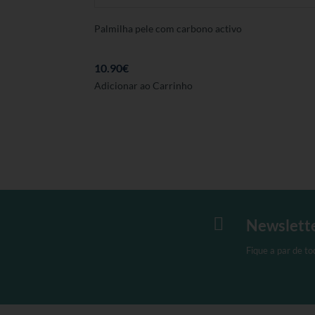
Palmilha pele com carbono activo
10.90
€
Este
Adicionar ao Carrinho
produto
tem
várias
variantes.
As
opções
podem
ser

Newslett
seleccionadas
na
Fique a par de t
página
de
produto