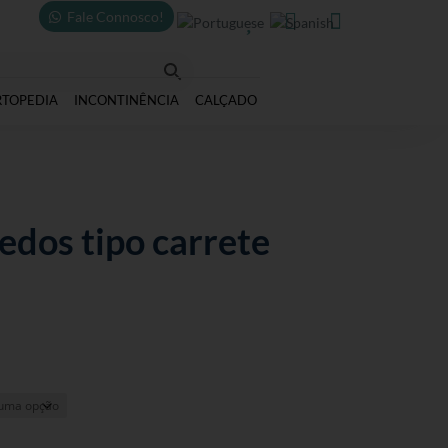
Fale Connosco!



RTOPEDIA
INCONTINÊNCIA
CALÇADO
dos tipo carrete