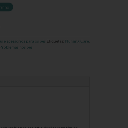
rinho
s e acessórios para os pés
Etiquetas:
Nursing Care
,
Problemas nos pés
s por problemas nas articulações metatársico-