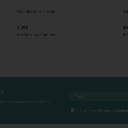
Palmilha látex e tecido
Pa
2.25
€
20
Este
Adicionar ao Carrinho
Ad
produto
tem
várias
variantes.
As
opções
podem
ser
er
seleccionadas
na
odas as novidades Incomedicura
página
Li e aceito os
Termos e Condiçõ
de
produto