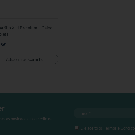
a Slip XL4 Premium – Caixa
leta
85
€
Adicionar ao Carrinho
er
odas as novidades Incomedicura
Li e aceito os
Termos e Condiçõ