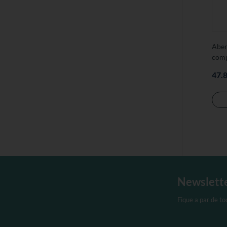
Aben
comp
47.
Newslett
Fique a par de t