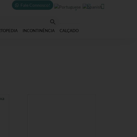
Fale Connosco!



RTOPEDIA
INCONTINÊNCIA
CALÇADO