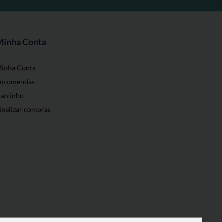
Minha Conta
inha Conta
ncomendas
arrinho
inalizar compras