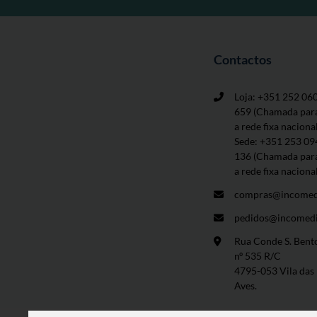
Contactos
Loja: +351 252 06
659
(Chamada par
a rede fixa naciona
Sede: +351 253 09
136 (Chamada par
a rede fixa naciona
compras@incomed
pedidos@incomedi
Rua Conde S. Bent
nº 535 R/C
4795-053 Vila das
Aves.