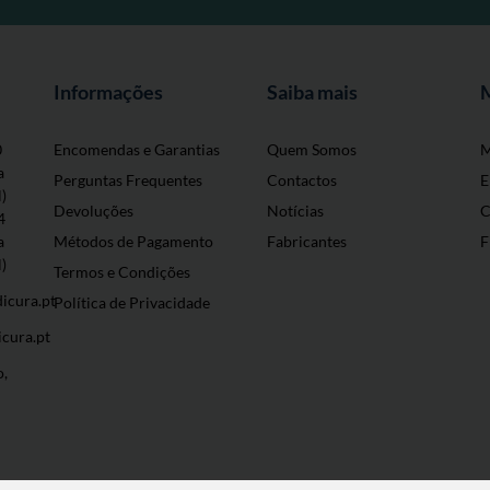
Informações
Saiba mais
0
Encomendas e Garantias
Quem Somos
M
a
Perguntas Frequentes
Contactos
E
l)
Devoluções
Notícias
C
4
a
Métodos de Pagamento
Fabricantes
F
l)
Termos e Condições
icura.pt
Política de Privacidade
cura.pt
o,