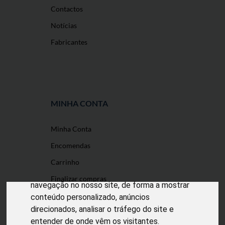
Contactos
Notícias
Fabricantes
MINHA CONTA
Minha Conta
O nosso site usa cookies
Encomendas
Utilizamos cookies e outras tecnologias de
Carrinho
medição para melhorar a sua experiência de
Finalizar compras
navegação no nosso site, de forma a mostrar
conteúdo personalizado, anúncios
direcionados, analisar o tráfego do site e
entender de onde vêm os visitantes.