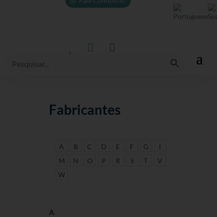
Fale Connosco!



Fabricantes
A
B
C
D
E
F
G
I
M
N
O
P
R
S
T
V
W
A