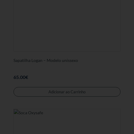
opções
podem
ser
selecc
na
página
de
produt
Sapatilha Logan – Modelo unissexo
65.00
€
Este
produt
Adicionar ao Carrinho
tem
várias
variant
As
opções
podem