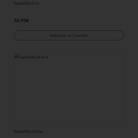
Sapatilha Eva
50.95
€
Este
produt
Adicionar ao Carrinho
tem
várias
variant
As
opções
podem
ser
selecc
na
página
de
produt
Sapatilha Karla