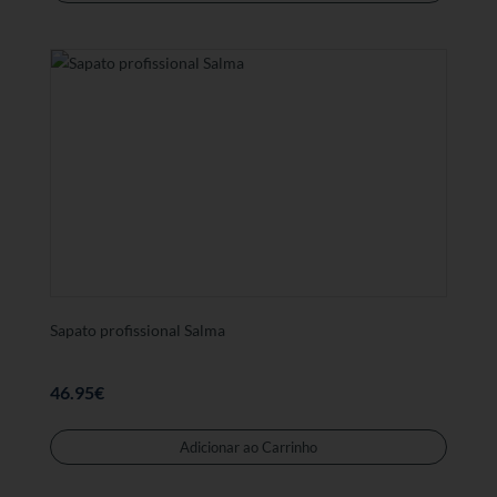
tem
várias
variant
As
opções
podem
ser
selecc
na
página
de
produt
Sapato profissional Salma
46.95
€
Este
produt
Adicionar ao Carrinho
tem
várias