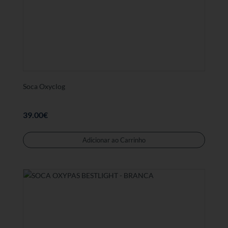
Soca Oxyclog
39.00
€
Este
produt
Adicionar ao Carrinho
tem
várias
variant
As
opções
podem
ser