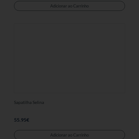
produt
Adicionar ao Carrinho
tem
várias
variant
As
opções
podem
ser
selecc
na
página
de
produt
Sapatilha Selina
55.95
€
Este
produt
Adicionar ao Carrinho