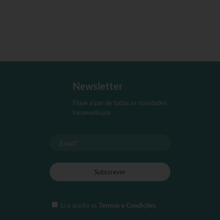
página
de
produt
Newsletter
Fique a par de todas as novidades
Incomedicura
Li e aceito os
Termos e Condições
.