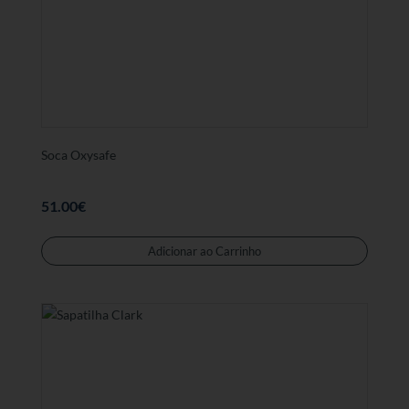
ser
selecc
na
página
de
produt
Soca Oxysafe
51.00
€
Este
produt
Adicionar ao Carrinho
tem
várias
variant
As
opções
podem
ser