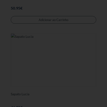
50.95
€
Este
produt
Adicionar ao Carrinho
tem
várias
variant
As
opções
podem
ser
selecc
na
página
de
produt
Sapato Lucia