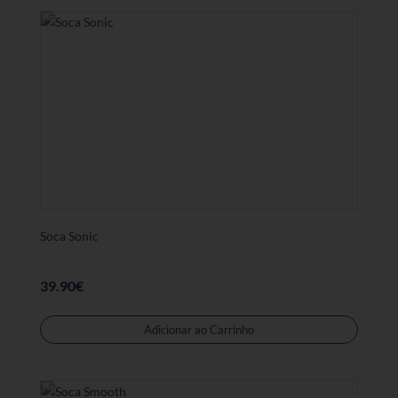
variant
As
opções
podem
ser
selecc
na
página
de
produt
Soca Sonic
39.90
€
Este
produt
Adicionar ao Carrinho
tem
várias
variant