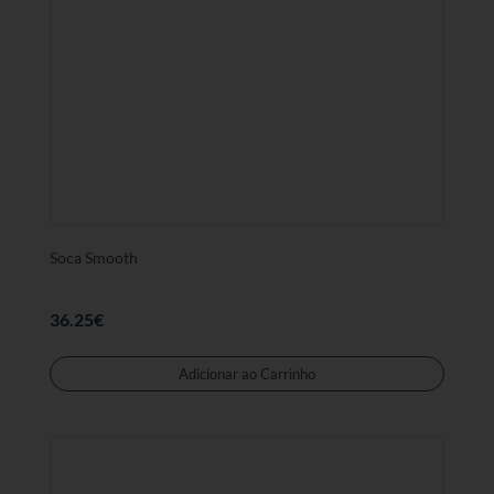
As
opções
podem
ser
selecc
na
página
de
produt
Soca Smooth
36.25
€
Este
produt
Adicionar ao Carrinho
tem
várias
variant
As