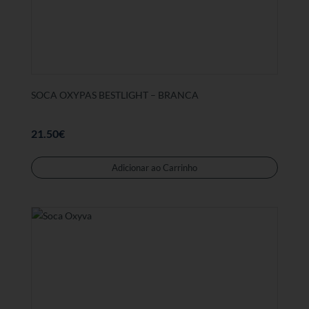
selecc
na
página
de
produt
SOCA OXYPAS BESTLIGHT – BRANCA
21.50
€
Este
produt
Adicionar ao Carrinho
tem
várias
variant
As
opções
podem
ser
selecc
na