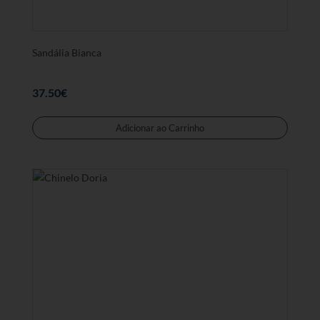
de
produt
Sandália Bianca
37.50
€
Este
produt
Adicionar ao Carrinho
tem
várias
variant
As
opções
podem
ser
selecc
na
página
de