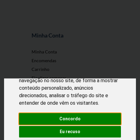
Minha Conta
O nosso site usa cookies
Minha Conta
Encomendas
Utilizamos cookies e outras tecnologias de
Carrinho
medição para melhorar a sua experiência de
Finalizar compras
navegação no nosso site, de forma a mostrar
conteúdo personalizado, anúncios
direcionados, analisar o tráfego do site e
entender de onde vêm os visitantes.
Desenvolvido por
Puxe Negócios
@2022 Incomedicura. Todos os direitos
reservados.
Concordo
Eu recuso