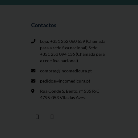
Contactos
Loja: +351 252 060 659
(Chamada
para a rede fixa nacional) Sede:
+351 253 094 136 (Chamada para
a rede fixa nacional)
compras@incomedicura.pt
pedidos@incomedicura.pt
Rua Conde S. Bento, nº 535 R/C
4795-053 Vila das Aves.