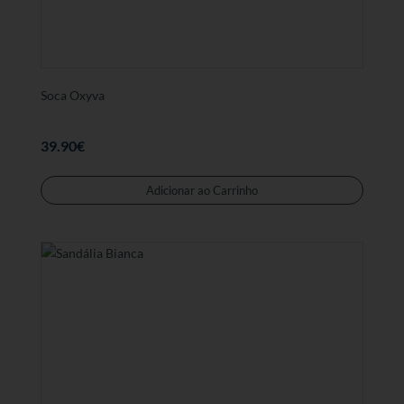
página
de
produt
Soca Oxyva
39.90
€
Este
produt
Adicionar ao Carrinho
tem
várias
variant
As
opções
podem
ser
selecc
na
página