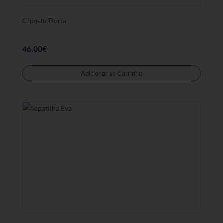
produt
Chinelo Doria
46.00
€
Este
produt
Adicionar ao Carrinho
tem
várias
variant
As
opções
podem
ser
selecc
na
página
de
produt