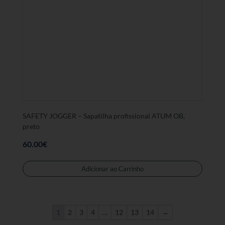
As
opções
podem
ser
selecc
na
página
de
produt
SAFETY JOGGER – Sapatilha profissional ATUM OB,
preto
60.00
€
Este
produt
Adicionar ao Carrinho
tem
várias
variant
1
2
3
4
…
12
13
14
→
As