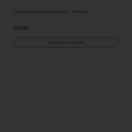
produt
Chinelo aveludado com cunha – Marinho
25.00
€
Este
produt
Adicionar ao Carrinho
tem
várias
variant
As
opções
podem
ser
selecc
na
página
de
produt