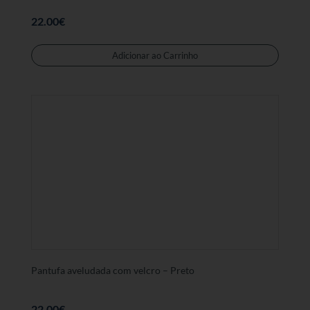
22.00
€
Este
produt
Adicionar ao Carrinho
tem
várias
variant
As
opções
podem
ser
selecc
na
página
de
produt
Pantufa aveludada com velcro – Preto
22.00
€