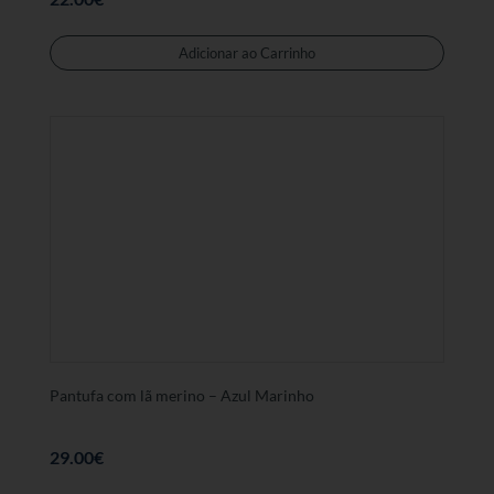
Este
produt
Adicionar ao Carrinho
tem
várias
variant
As
opções
podem
ser
selecc
na
página
de
produt
Pantufa com lã merino – Azul Marinho
29.00
€
Este