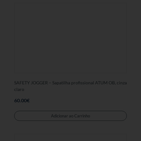
variant
As
opções
podem
ser
selecc
na
página
de
produt
SAFETY JOGGER – Sapatilha profissional ATUM OB, cinza
claro
60.00
€
Este
produt
Adicionar ao Carrinho
tem
várias
variant