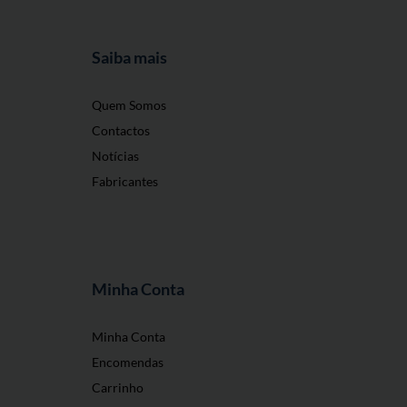
Saiba mais
Quem Somos
Contactos
Notícias
Fabricantes
Minha Conta
O nosso site usa cookies
Minha Conta
Encomendas
Utilizamos cookies e outras tecnologias de
Carrinho
medição para melhorar a sua experiência de