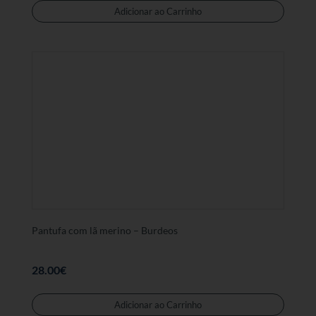
produt
Adicionar ao Carrinho
tem
várias
variant
As
opções
podem
ser
selecc
na
página
de
produt
Pantufa com lã merino – Burdeos
28.00
€
Este
produt
Adicionar ao Carrinho