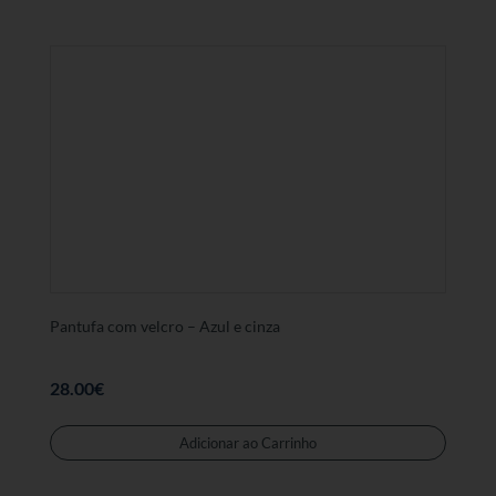
tem
várias
variant
As
opções
podem
ser
selecc
na
página
de
produt
Pantufa com velcro – Azul e cinza
28.00
€
Este
produt
Adicionar ao Carrinho
tem
várias