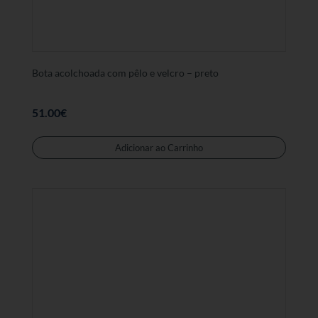
página
de
produt
Bota acolchoada com pêlo e velcro – preto
51.00
€
Este
produt
Adicionar ao Carrinho
tem
várias
variant
As
opções
podem
ser
selecc
na
página