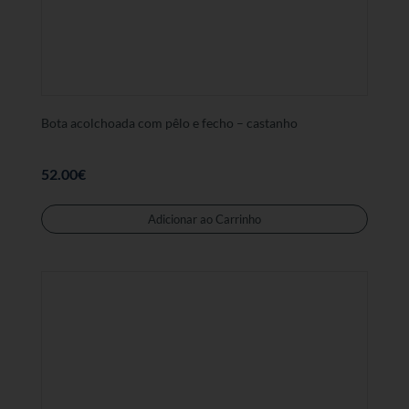
Bota acolchoada com pêlo e fecho – castanho
52.00
€
Este
produt
Adicionar ao Carrinho
tem
várias
variant
As
opções
podem
ser
selecc
na