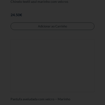
Chinelo textil azul marinho com velcros
24.50
€
Este
produt
Adicionar ao Carrinho
tem
várias
variant
As
opções
podem
ser
selecc
na
página
de
produt
Pantufa aveludada com velcro – Marinho