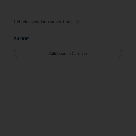
de
produt
Chinelo aveludado com brilhos – Gris
24.00
€
Este
produt
Adicionar ao Carrinho
tem
várias
variant
As
opções
podem
ser
selecc
na
página
de