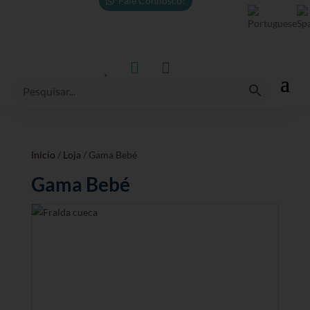
Fale Connosco!



Início
/
Loja
/ Gama Bebé
Gama Bebé