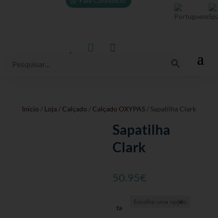
Fale Connosco!



Início
/
Loja
/
Calçado
/
Calçado OXYPAS
/ Sapatilha Clark
Sapatilha
Clark
50.95
€
ta