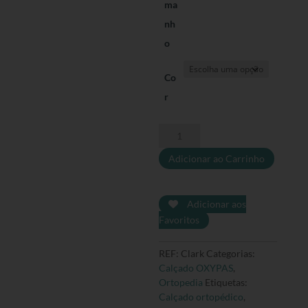
ma
nh
o
Co
r
Quantidade
de
Adicionar ao Carrinho
Sapatilha
Clark
Adicionar aos
Favoritos
REF:
Clark
Categorias:
Calçado OXYPAS
,
Ortopedia
Etiquetas:
Calçado ortopédico
,