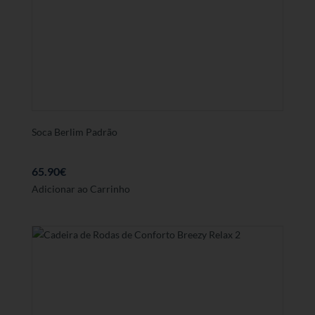
Soca Berlim Padrão
65.90
€
Este
Adicionar ao Carrinho
produto
tem
várias
variantes.
As
opções
podem