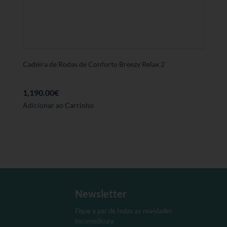
ser
seleccionadas
na
página
de
produto
Cadeira de Rodas de Conforto Breezy Relax 2
1,190.00
€
Adicionar ao Carrinho
Newsletter
Fique a par de todas as novidades
Incomedicura