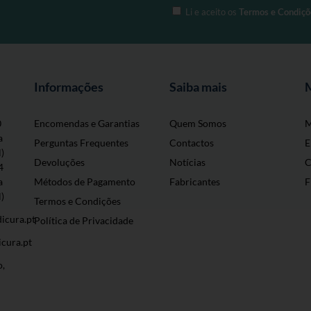
Li e aceito os
Termos e Condiçõ
Informações
Saiba mais
0
Encomendas e Garantias
Quem Somos
M
a
Perguntas Frequentes
Contactos
E
l)
Devoluções
Notícias
C
4
a
Métodos de Pagamento
Fabricantes
F
l)
Termos e Condições
icura.pt
Política de Privacidade
cura.pt
o,