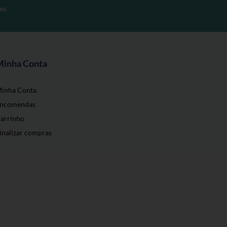
es
.
Minha Conta
inha Conta
ncomendas
arrinho
inalizar compras