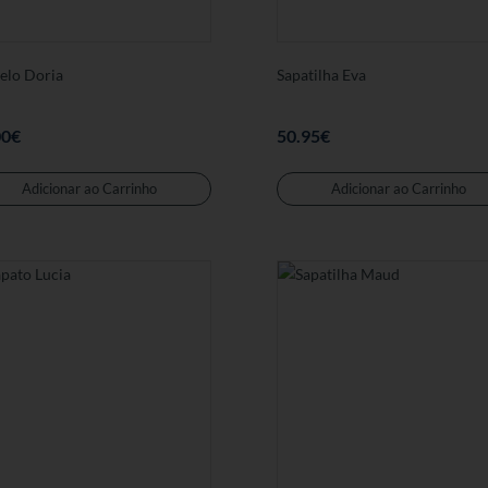
produto
elo Doria
Sapatilha Eva
00
€
50.95
€
Este
produto
Adicionar ao Carrinho
Adicionar ao Carrinho
tem
várias
variantes.
As
opções
podem
ser
seleccionadas
na
página
de
produto