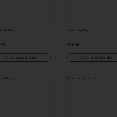
to Aruba
Soca Oxyclog
65
€
39.00
€
Este
produto
Adicionar ao Carrinho
Adicionar ao Carrinho
tem
várias
variantes.
As
opções
podem
ser
seleccionadas
na
página