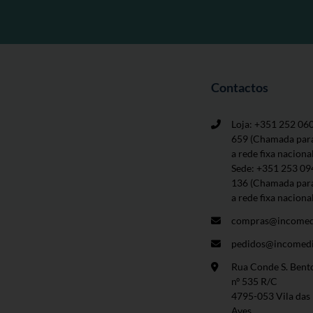
Contactos
Loja: +351 252 06
659
(Chamada par
a rede fixa naciona
Sede: +351 253 09
136 (Chamada par
a rede fixa naciona
compras@incomed
pedidos@incomedi
Rua Conde S. Bent
nº 535 R/C
4795-053 Vila das
Aves.