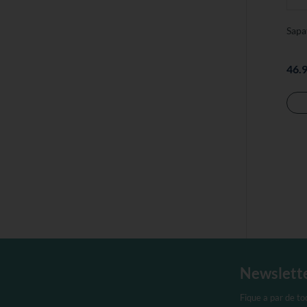
Sapa
46.
Newslett
Fique a par de t