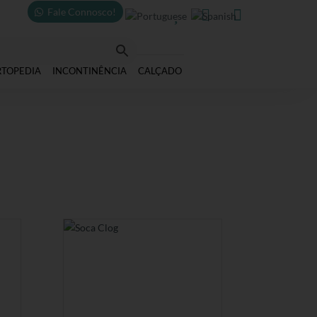
Fale Connosco!



RTOPEDIA
INCONTINÊNCIA
CALÇADO