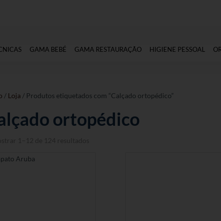
CNICAS
GAMA BEBÉ
GAMA RESTAURAÇÃO
HIGIENE PESSOAL
O
o
/
Loja
/ Produtos etiquetados com “Calçado ortopédico”
alçado ortopédico
strar 1–12 de 124 resultados