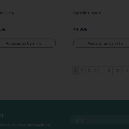
to Lucia
Sapatilha Maud
95
€
44.90
€
Este
produto
Adicionar ao Carrinho
Adicionar ao Carrinho
tem
várias
variantes.
As
1
2
3
4
…
9
10
11
opções
podem
ser
seleccionadas
na
página
er
de
produto
odas as novidades Incomedicura