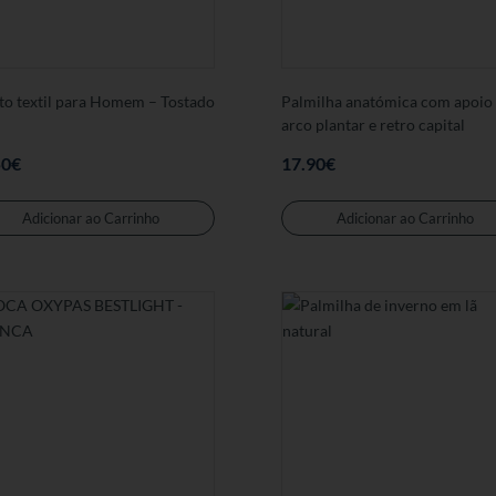
de
produto
to textil para Homem – Tostado
Palmilha anatómica com apoio
arco plantar e retro capital
50
€
17.90
€
Este
produto
Adicionar ao Carrinho
Adicionar ao Carrinho
tem
várias
variantes.
As
opções
podem
ser
seleccionadas
na
página
de