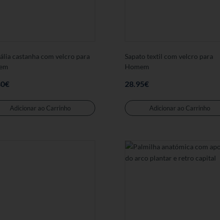
ália castanha com velcro para
Sapato textil com velcro para
em
Homem
80
€
28.95
€
Este
produto
Adicionar ao Carrinho
Adicionar ao Carrinho
tem
várias
variantes.
As
opções
podem
ser
seleccionadas
na
página