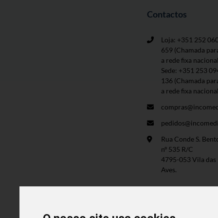
Contactos
Loja: +351 252 06
659
(Chamada par
a rede fixa naciona
Sede: +351 253 09
136 (Chamada par
a rede fixa naciona
compras@incomed
pedidos@incomedi
Rua Conde S. Bent
nº 535 R/C
4795-053 Vila das
Aves.