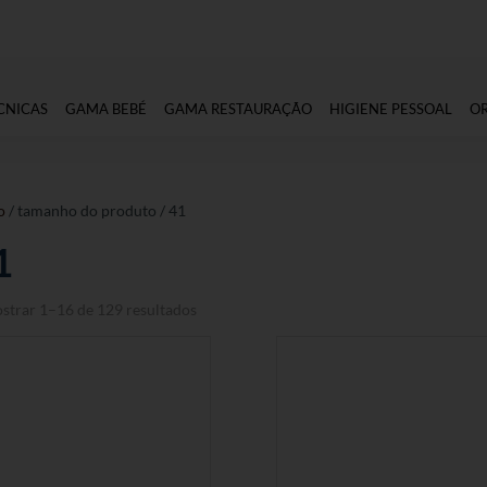
CNICAS
GAMA BEBÉ
GAMA RESTAURAÇÃO
HIGIENE PESSOAL
O
o
/ tamanho do produto / 41
1
strar 1–16 de 129 resultados