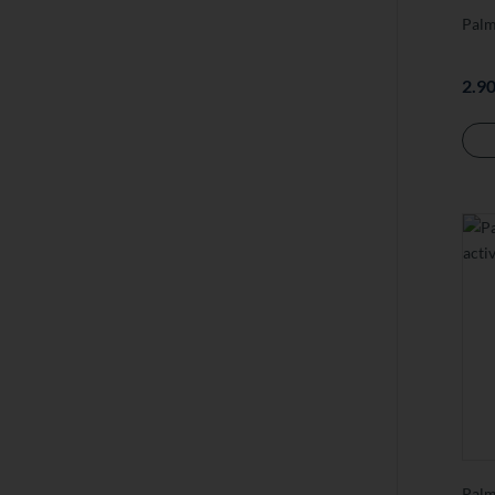
Palm
2.9
Palm