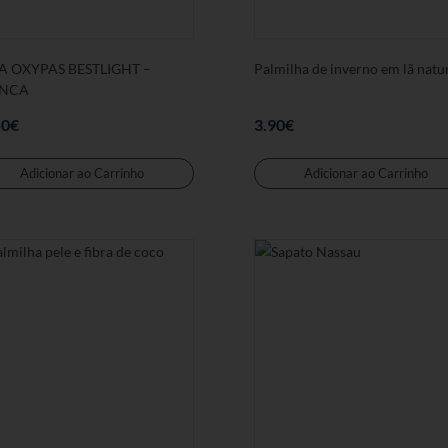
produto
A OXYPAS BESTLIGHT –
Palmilha de inverno em lã natu
NCA
50
€
3.90
€
Este
produto
Adicionar ao Carrinho
Adicionar ao Carrinho
tem
várias
variantes.
As
opções
podem
ser
seleccionadas
na
página
de
produto