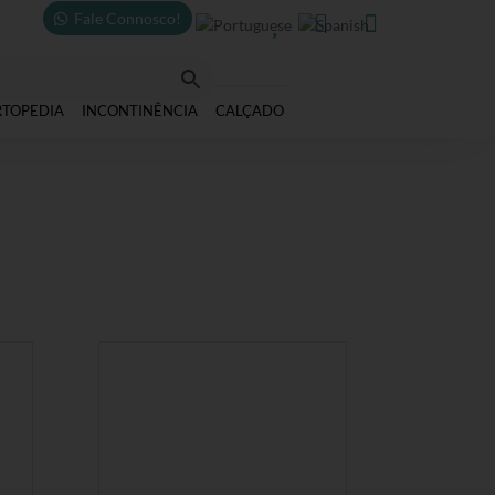
Fale Connosco!



RTOPEDIA
INCONTINÊNCIA
CALÇADO