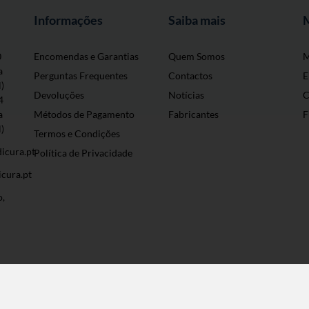
Informações
Saiba mais
0
Encomendas e Garantias
Quem Somos
M
a
Perguntas Frequentes
Contactos
E
l)
Devoluções
Notícias
C
4
a
Métodos de Pagamento
Fabricantes
F
l)
Termos e Condições
icura.pt
Política de Privacidade
cura.pt
o,