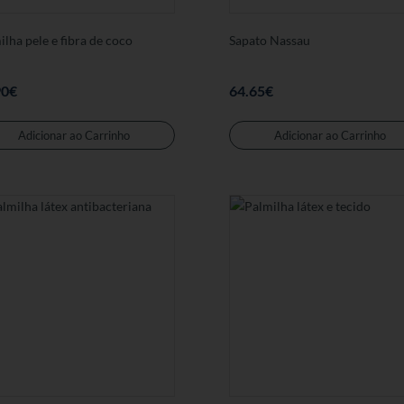
ilha pele e fibra de coco
Sapato Nassau
90
€
64.65
€
Este
produto
Adicionar ao Carrinho
Adicionar ao Carrinho
tem
várias
variantes.
As
opções
podem
ser
seleccionadas
na
página
de
produto