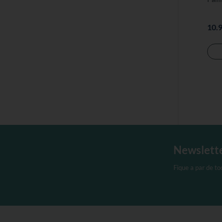
10.
Newslett
Fique a par de t