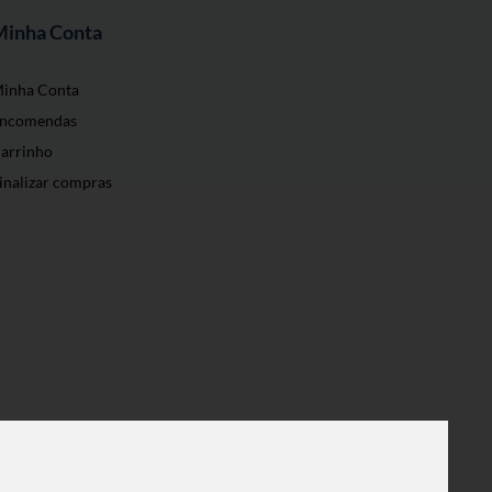
Minha Conta
inha Conta
ncomendas
arrinho
inalizar compras