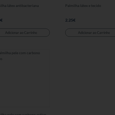
ilha látex antibacteriana
Palmilha látex e tecido
0
€
2.25
€
Este
produto
Adicionar ao Carrinho
Adicionar ao Carrinho
tem
várias
variantes.
As
opções
podem
ser
seleccionadas
na
página
de
produto
ilha pele com carbono activo