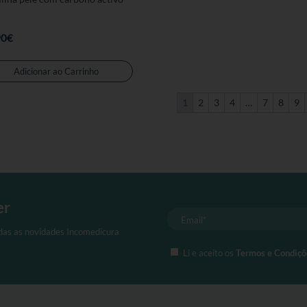
90
€
Este
produto
Adicionar ao Carrinho
tem
várias
1
2
3
4
…
7
8
9
variantes.
As
opções
podem
ser
seleccionadas
er
na
página
odas as novidades Incomedicura
de
Li e aceito os
Termos e Condiçõ
produto