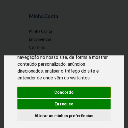
Minha Conta
O nosso site usa cookies
Minha Conta
Encomendas
Utilizamos cookies e outras tecnologias de
Carrinho
medição para melhorar a sua experiência de
Finalizar compras
navegação no nosso site, de forma a mostrar
conteúdo personalizado, anúncios
direcionados, analisar o tráfego do site e
entender de onde vêm os visitantes.
Desenvolvido por
Puxe Negócios
@2022 Incomedicura. Todos os direitos
reservados.
Concordo
Eu recuso
Alterar as minhas preferências