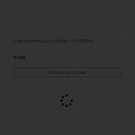
Capa protetora para colchão- 140×200 cm
9.00
€
Este
produt
Adicionar ao Carrinho
tem
várias
variant
As
opções
podem
ser
selecc
na