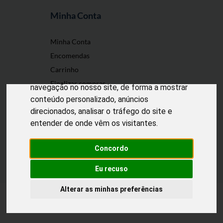
Minha Conta
O nosso site usa cookies
Minha Conta
Encomendas
Utilizamos cookies e outras tecnologias de
Carrinho
medição para melhorar a sua experiência de
Finalizar compras
navegação no nosso site, de forma a mostrar
conteúdo personalizado, anúncios
direcionados, analisar o tráfego do site e
entender de onde vêm os visitantes.
Desenvolvido por
Puxe Negócios
@2022 Incomedicura. Todos os direitos
reservados.
Concordo
Eu recuso
Alterar as minhas preferências