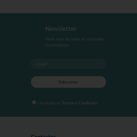
página
de
produt
Newsletter
Fique a par de todas as novidades
Incomedicura
Li e aceito os
Termos e Condições
.
Contactos