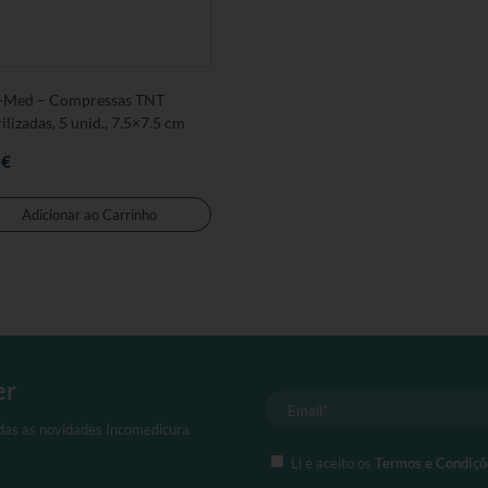
-Med – Compressas TNT
ilizadas, 5 unid., 7.5×7.5 cm
5
€
Adicionar ao Carrinho
er
odas as novidades Incomedicura
Li e aceito os
Termos e Condiçõ