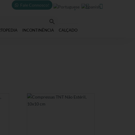
Fale Connosco!



RTOPEDIA
INCONTINÊNCIA
CALÇADO