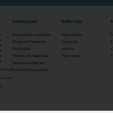
Informações
Saiba mais
0
Encomendas e Garantias
Quem Somos
M
a
Perguntas Frequentes
Contactos
E
l)
Devoluções
Notícias
C
4
a
Métodos de Pagamento
Fabricantes
F
l)
Termos e Condições
icura.pt
Política de Privacidade
cura.pt
o,