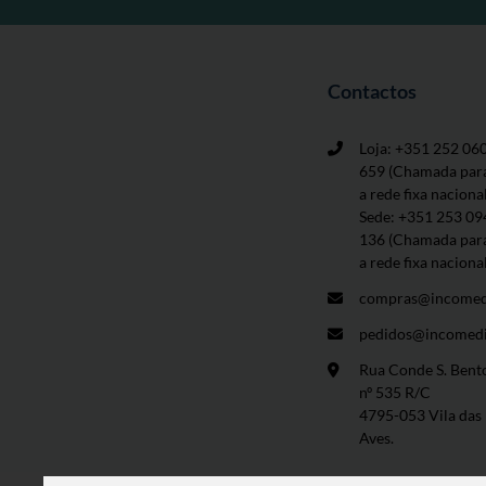
Contactos
Loja: +351 252 06
659
(Chamada par
a rede fixa naciona
Sede: +351 253 09
136 (Chamada par
a rede fixa naciona
compras@incomed
pedidos@incomedi
Rua Conde S. Bent
nº 535 R/C
4795-053 Vila das
Aves.