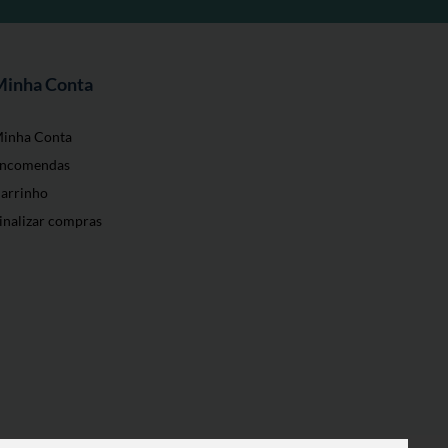
Minha Conta
inha Conta
ncomendas
arrinho
inalizar compras