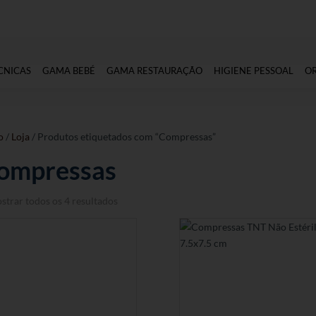
CNICAS
GAMA BEBÉ
GAMA RESTAURAÇÃO
HIGIENE PESSOAL
O
o
/
Loja
/ Produtos etiquetados com “Compressas”
ompressas
strar todos os 4 resultados