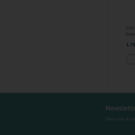
Curi
Ester
1.7
Newslett
Fique a par de t