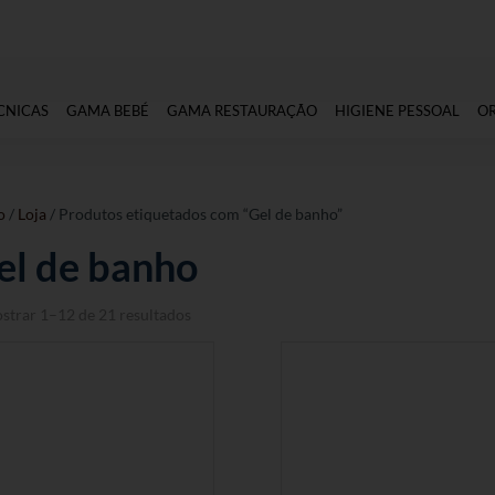
CNICAS
GAMA BEBÉ
GAMA RESTAURAÇÃO
HIGIENE PESSOAL
O
o
/
Loja
/ Produtos etiquetados com “Gel de banho”
el de banho
strar 1–12 de 21 resultados