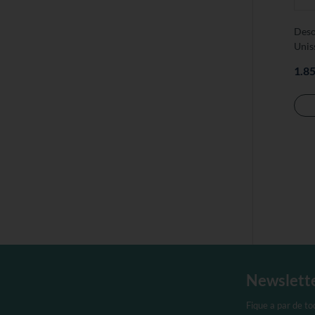
Deso
Unis
1.8
Newslett
Fique a par de t