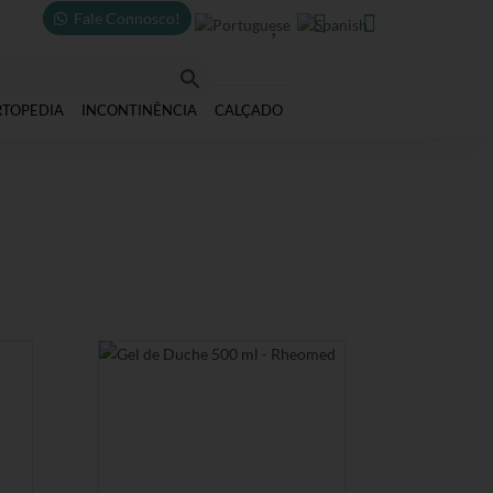
Fale Connosco!



RTOPEDIA
INCONTINÊNCIA
CALÇADO