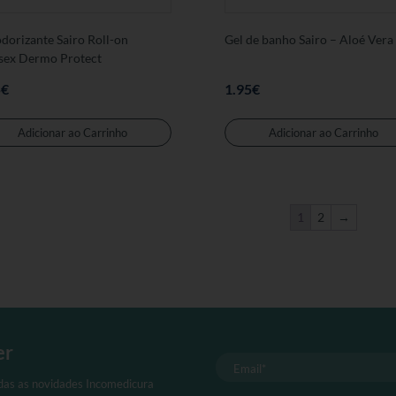
dorizante Sairo Roll-on
Gel de banho Sairo – Aloé Vera
sex Dermo Protect
5
€
1.95
€
Adicionar ao Carrinho
Adicionar ao Carrinho
1
2
→
er
odas as novidades Incomedicura