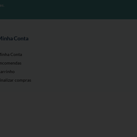
es
.
Minha Conta
inha Conta
ncomendas
arrinho
inalizar compras