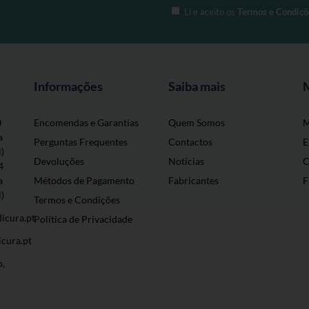
Li e aceito os
Termos e Condiçõ
Informações
Saiba mais
0
Encomendas e Garantias
Quem Somos
M
a
Perguntas Frequentes
Contactos
E
l)
Devoluções
Notícias
C
4
a
Métodos de Pagamento
Fabricantes
F
l)
Termos e Condições
icura.pt
Política de Privacidade
cura.pt
o,