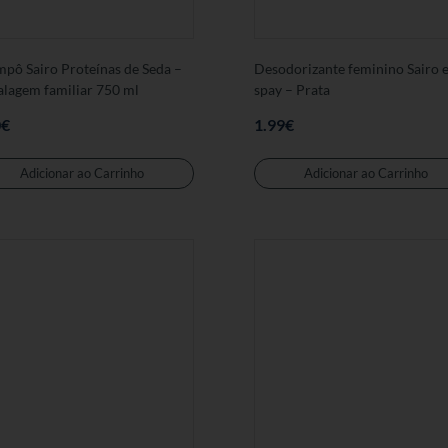
pô Sairo Proteínas de Seda –
Desodorizante feminino Sairo 
lagem familiar 750 ml
spay – Prata
0
€
1.99
€
Adicionar ao Carrinho
Adicionar ao Carrinho