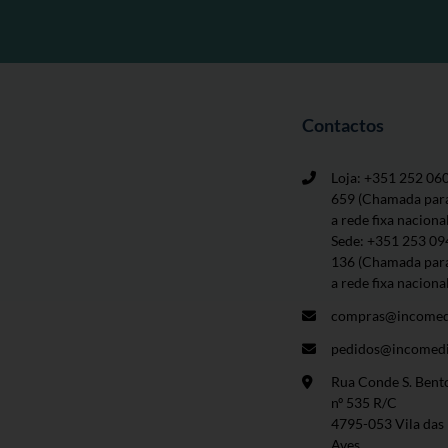
Contactos
Loja: +351 252 06
659
(Chamada par
a rede fixa naciona
Sede: +351 253 09
136 (Chamada par
a rede fixa naciona
compras@incomed
pedidos@incomedi
Rua Conde S. Bent
nº 535 R/C
4795-053 Vila das
Aves.