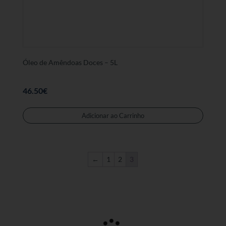
Óleo de Amêndoas Doces – 5L
46.50
€
Adicionar ao Carrinho
←
1
2
3