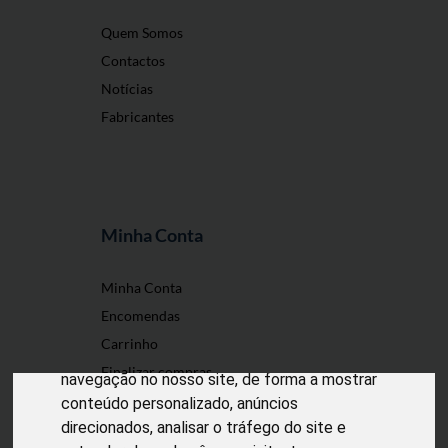
Quem Somos
Contactos
Notícias
Fabricantes
Minha Conta
O nosso site usa cookies
Minha Conta
Encomendas
Utilizamos cookies e outras tecnologias de
Carrinho
medição para melhorar a sua experiência de
Finalizar compras
navegação no nosso site, de forma a mostrar
conteúdo personalizado, anúncios
direcionados, analisar o tráfego do site e