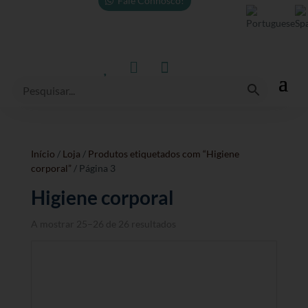
Fale Connosco!



Início
/
Loja
/
Produtos etiquetados com “Higiene
corporal”
/ Página 3
Higiene corporal
A mostrar 25–26 de 26 resultados