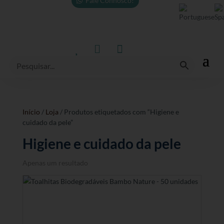
Fale Connosco!



Início
/
Loja
/ Produtos etiquetados com “Higiene e
cuidado da pele”
Higiene e cuidado da pele
Apenas um resultado