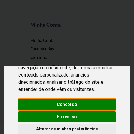
Minha Conta
O nosso site usa cookies
Minha Conta
Encomendas
Utilizamos cookies e outras tecnologias de
Carrinho
medição para melhorar a sua experiência de
Finalizar compras
navegação no nosso site, de forma a mostrar
conteúdo personalizado, anúncios
direcionados, analisar o tráfego do site e
entender de onde vêm os visitantes.
Desenvolvido por
Puxe Negócios
@2022 Incomedicura. Todos os direitos
reservados.
Concordo
Eu recuso
Alterar as minhas preferências