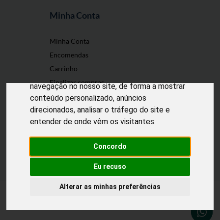
Minha Conta
O nosso site usa cookies
Minha Conta
Encomendas
Utilizamos cookies e outras tecnologias de
Carrinho
medição para melhorar a sua experiência de
Finalizar compras
navegação no nosso site, de forma a mostrar
conteúdo personalizado, anúncios
direcionados, analisar o tráfego do site e
entender de onde vêm os visitantes.
Desenvolvido por
Puxe Negócios
@2022 Incomedicura. Todos os direitos
reservados.
Concordo
Eu recuso
Alterar as minhas preferências