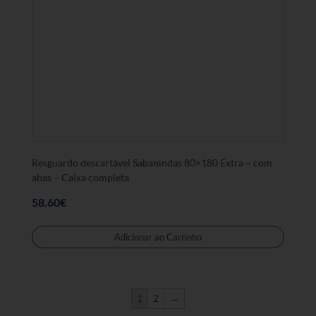
Resguardo descartável Sabanindas 80×180 Extra – com
abas – Caixa completa
58.60
€
Adicionar ao Carrinho
1
2
→