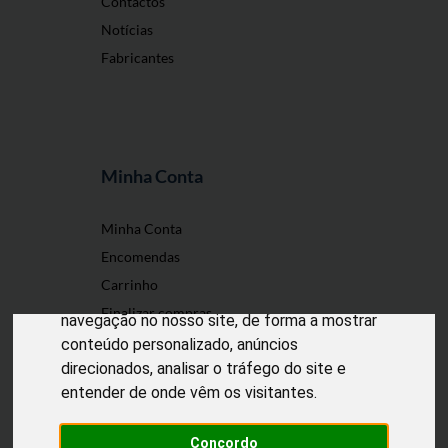
Contactos
Notícias
Fabricantes
Minha Conta
O nosso site usa cookies
Minha Conta
Encomendas
Utilizamos cookies e outras tecnologias de
Carrinho
medição para melhorar a sua experiência de
Finalizar compras
navegação no nosso site, de forma a mostrar
conteúdo personalizado, anúncios
direcionados, analisar o tráfego do site e
entender de onde vêm os visitantes.
Desenvolvido por
Puxe Negócios
@2022 Incomedicura. Todos os direitos
reservados.
Concordo