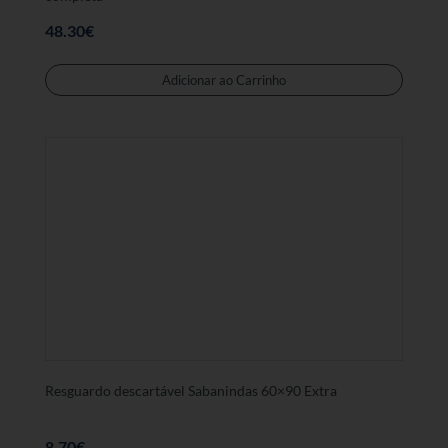
48.30
€
Adicionar ao Carrinho
Resguardo descartável Sabanindas 60×90 Extra
8.70
€