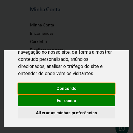
Minha Conta
O nosso site usa cookies
Minha Conta
Encomendas
Utilizamos cookies e outras tecnologias de
Carrinho
medição para melhorar a sua experiência de
Finalizar compras
navegação no nosso site, de forma a mostrar
conteúdo personalizado, anúncios
direcionados, analisar o tráfego do site e
entender de onde vêm os visitantes.
Desenvolvido por
Puxe Negócios
@2022 Incomedicura. Todos os direitos
reservados.
Concordo
Eu recuso
Alterar as minhas preferências