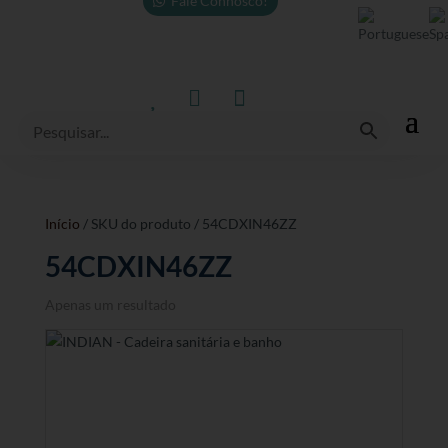
Fale Connosco!



Início
/ SKU do produto / 54CDXIN46ZZ
54CDXIN46ZZ
Apenas um resultado