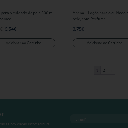
 para o cuidado da pele 500 ml
Abena – Loção para o cuidado 
heomed
pele, com Perfume
Preço
Preço
€
3.54
€
3.75
€
Original
atual
Adicionar ao Carrinho
Adicionar ao Carrinho
foi:
é:
3.90€.
3.54€.
1
2
→
er
odas as novidades Incomedicura