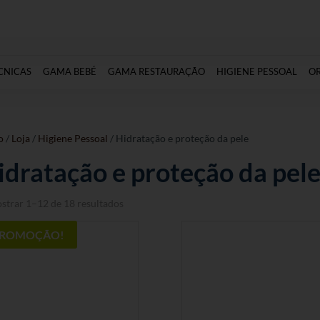
CNICAS
GAMA BEBÉ
GAMA RESTAURAÇÃO
HIGIENE PESSOAL
O
o
/
Loja
/
Higiene Pessoal
/ Hidratação e proteção da pele
idratação e proteção da pel
strar 1–12 de 18 resultados
ROMOÇÃO!