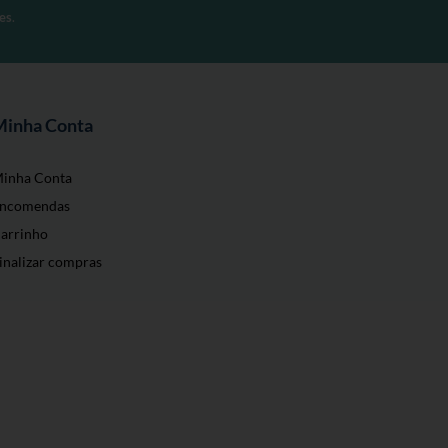
es
.
Minha Conta
inha Conta
ncomendas
arrinho
inalizar compras