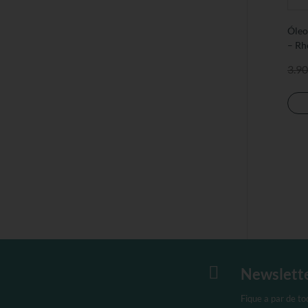
Óleo
– R
3.90

Newslett
Fique a par de t