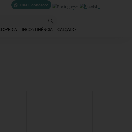
Fale Connosco!



RTOPEDIA
INCONTINÊNCIA
CALÇADO
e