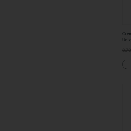
Crem
Unix
8.70