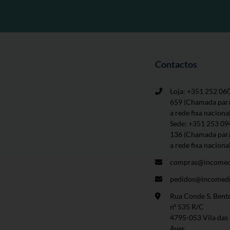
Contactos
Loja: +351 252 06
659
(Chamada par
a rede fixa naciona
Sede: +351 253 09
136 (Chamada par
a rede fixa naciona
compras@incomed
pedidos@incomedi
Rua Conde S. Bent
nº 535 R/C
4795-053 Vila das
Aves.