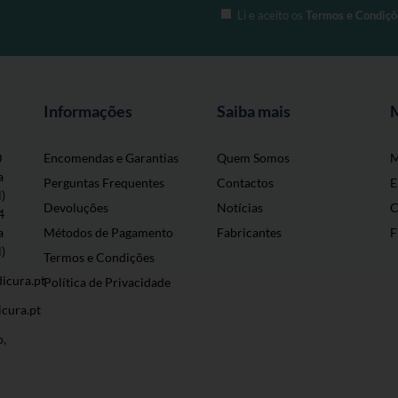
Li e aceito os
Termos e Condiçõ
Informações
Saiba mais
0
Encomendas e Garantias
Quem Somos
M
a
Perguntas Frequentes
Contactos
E
l)
Devoluções
Notícias
C
4
a
Métodos de Pagamento
Fabricantes
F
l)
Termos e Condições
icura.pt
Política de Privacidade
cura.pt
o,