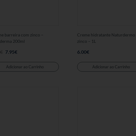
e barreira com zinco –
Creme hidratante Naturdermo
derma 200ml
zinco – 1L
Preço
Preço
€
7.95
€
6.00
€
Original
atual
Adicionar ao Carrinho
Adicionar ao Carrinho
foi:
é:
8.70€.
7.95€.