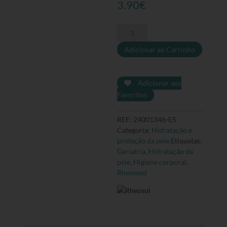
3.90
€
Quantidade
de
Adicionar ao Carrinho
Creme
líquido
500
ml
Adicionar aos
-
Favoritos
Rheomed
REF:
24001346-ES
Categoria:
Hidratação e
proteção da pele
Etiquetas:
Geriatria
,
Hidratação da
pele
,
Higiene corporal
,
Rheomed