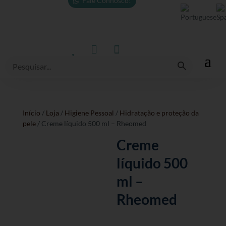
Fale Connosco!



Início
/
Loja
/
Higiene Pessoal
/
Hidratação e proteção da
pele
/ Creme líquido 500 ml – Rheomed
Creme
líquido 500
ml –
Rheomed