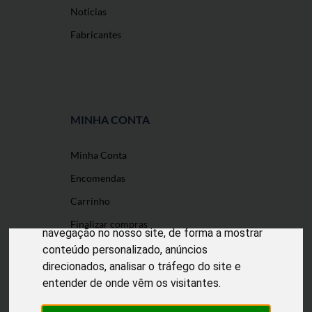
Notícias
Fabricantes
MINHA CONTA
Minha Conta
O nosso site usa cookies
Encomendas
Utilizamos cookies e outras tecnologias de
Carrinho
medição para melhorar a sua experiência de
Finalizar compras
navegação no nosso site, de forma a mostrar
conteúdo personalizado, anúncios
direcionados, analisar o tráfego do site e
entender de onde vêm os visitantes.
Desenvolvido por
Puxe Negócios
@2022 Incomedicura. Todos os direitos