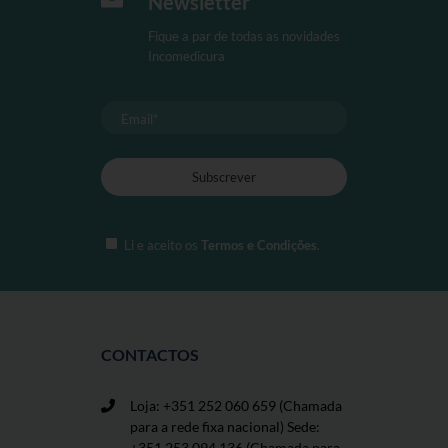
Newsletter
ser
seleccionadas
Fique a par de todas as novidades
na
Incomedicura
página
de
produto
Li e aceito os
Termos e Condições
.
CONTACTOS
Loja: +351 252 060 659
(Chamada
para a rede fixa nacional) Sede:
+351 253 094 136 (Chamada para