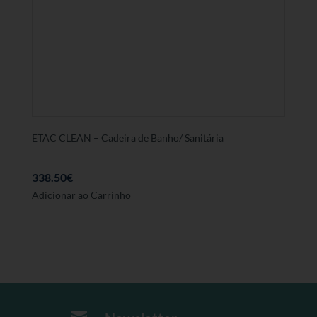
ETAC CLEAN – Cadeira de Banho/ Sanitária
338.50
€
Este
Adicionar ao Carrinho
produto
tem
várias
variantes.
As
opções
podem
