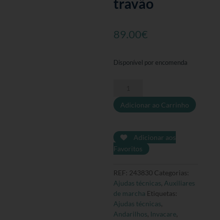
travão
89.00
€
Disponível por encomenda
Quantidade
de
Adicionar ao Carrinho
Andarilho
com
três
rodas,
Adicionar aos
cesta
Favoritos
e
travão
REF:
243830
Categorias:
Ajudas técnicas
,
Auxiliares
de marcha
Etiquetas:
Ajudas técnicas
,
Andarilhos
,
Invacare
,