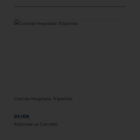
podem
ser
seleccionadas
na
página
de
produto
Colchão Hospitalar Tripartido
89.00
€
Adicionar ao Carrinho