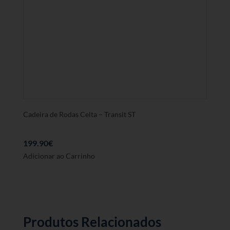
Cadeira de Rodas Celta – Transit ST
199.90
€
Este
Adicionar ao Carrinho
produto
tem
várias
variantes.
As
Produtos Relacionados
opções