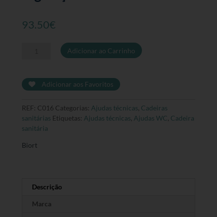
93.50
€
Quantidade
Adicionar ao Carrinho
de
Cadeira
sanitária
Adicionar aos Favoritos
fixa
com
REF:
C016
Categorias:
Ajudas técnicas
,
Cadeiras
regulação
sanitárias
Etiquetas:
Ajudas técnicas
,
Ajudas WC
,
Cadeira
em
sanitária
altura
Biort
Descrição
Marca