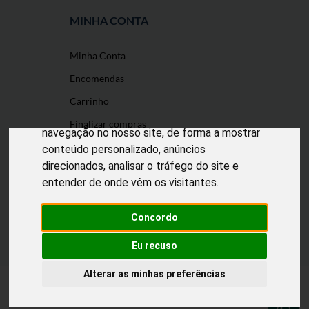
MINHA CONTA
Minha Conta
O nosso site usa cookies
Encomendas
Utilizamos cookies e outras tecnologias de
Carrinho
medição para melhorar a sua experiência de
Finalizar compras
navegação no nosso site, de forma a mostrar
conteúdo personalizado, anúncios
direcionados, analisar o tráfego do site e
entender de onde vêm os visitantes.
Desenvolvido por
Puxe Negócios
@2022 Incomedicura. Todos os direitos
reservados.
Concordo
Eu recuso
Alterar as minhas preferências