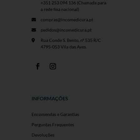
+351 253 094 136 (Chamada para
a rede fixa nacional)
compras@incomedicura.pt
pedidos@incomedicura.pt
Rua Conde S. Bento, nº 535 R/C
4795-053 Vila das Aves.
INFORMAÇÕES
Encomendas e Garantias
Perguntas Frequentes
Devoluções