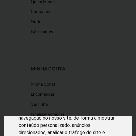
Quem Somos
Contactos
Notícias
Fabricantes
MINHA CONTA
Minha Conta
O nosso site usa cookies
Encomendas
Utilizamos cookies e outras tecnologias de
Carrinho
medição para melhorar a sua experiência de
Finalizar compras
navegação no nosso site, de forma a mostrar
conteúdo personalizado, anúncios
direcionados, analisar o tráfego do site e