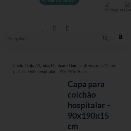
Fale Connosco!



Início
/
Loja
/
Ajudas técnicas
/
Gama anti-escaras
/ Capa
para colchão hospitalar – 90x190x15 cm
Capa para
colchão
hospitalar –
90x190x15
cm