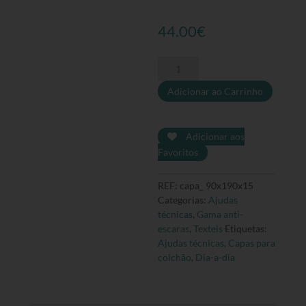
44.00
€
Quantidade
de
Adicionar ao Carrinho
Capa
para
colchão
hospitalar
Adicionar aos
-
Favoritos
90x190x15
cm
REF:
capa_ 90x190x15
Categorias:
Ajudas
técnicas
,
Gama anti-
escaras
,
Texteis
Etiquetas:
Ajudas técnicas
,
Capas para
colchão
,
Dia-a-dia