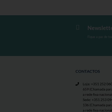
variantes.
As
opções
podem
ser

Newslett
seleccionadas
na
Fique a par de t
página
de
produto
CONTACTOS
Loja: +351 252 06
659
(Chamada par
a rede fixa naciona
Sede: +351 253 09
136 (Chamada par
a rede fixa naciona