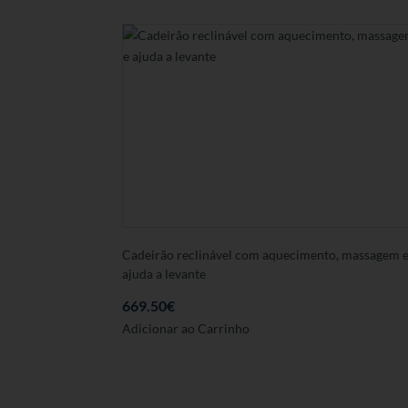
Cadeirão reclinável com aquecimento, massagem 
ajuda a levante
669.50
€
Este
Adicionar ao Carrinho
produto
tem
várias