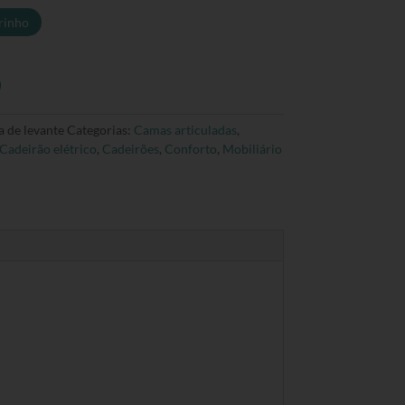
rinho
a de levante
Categorias:
Camas articuladas
,
Cadeirão elétrico
,
Cadeirões
,
Conforto
,
Mobiliário