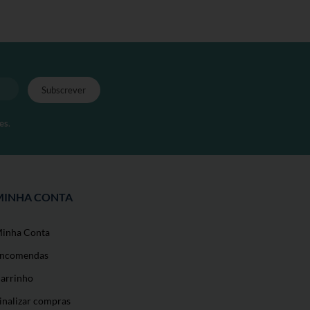
es
.
MINHA CONTA
inha Conta
ncomendas
arrinho
inalizar compras