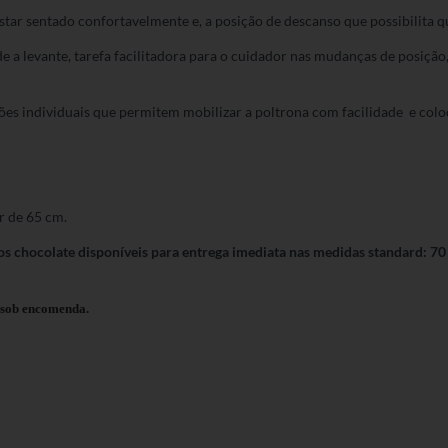
estar sentado confortavelmente e, a posição de descanso que possibilita 
jude a levante, tarefa facilitadora para o cuidador nas mudanças de pos
ões individuais que permitem mobilizar a poltrona com facilidade e coloc
r de 65 cm.
os chocolate disponíveis para entrega imediata nas medidas standard: 70
l sob encomenda.