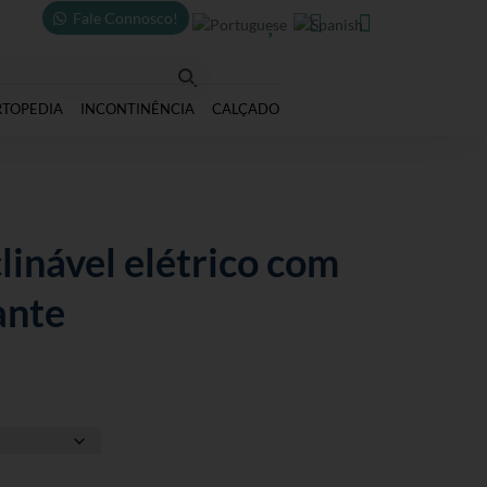
Fale Connosco!



RTOPEDIA
INCONTINÊNCIA
CALÇADO
linável elétrico com
ante