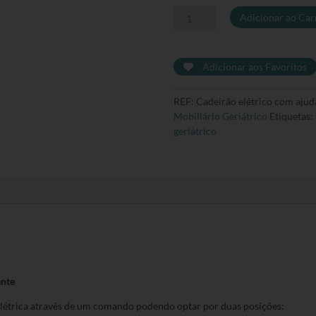
Quantidade
Adicionar ao Car
de
Cadeirão
reclinável
Adicionar aos Favoritos
elétrico
com
REF:
Cadeirão elétrico com ajud
ajuda
Mobiliário Geriátrico
Etiquetas:
de
geriátrico
levante
ante
elétrica através de um comando podendo optar por duas posições: