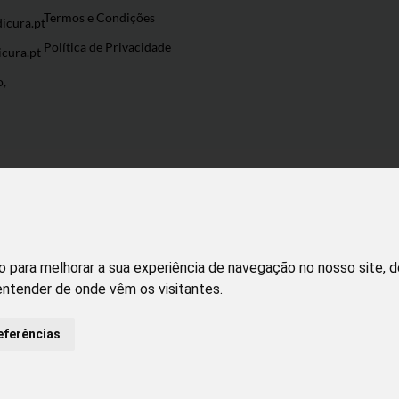
Termos e Condições
icura.pt
Política de Privacidade
cura.pt
o,
o para melhorar a sua experiência de navegação no nosso site, 
 entender de onde vêm os visitantes.
volvido por
Puxe Negócios
@2022 Incomedicura. Todos os direitos rese
eferências