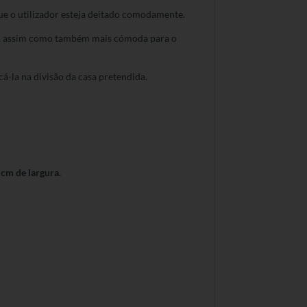
que o utilizador esteja deitado comodamente.
ição, assim como também mais cómoda para o
á-la na divisão da casa pretendida.
 cm de largura.