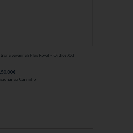
ltrona Savannah Plus Royal – Orthos XXI
150.00
€
Este
icionar ao Carrinho
produto
tem
várias
variantes.
As
opções
podem