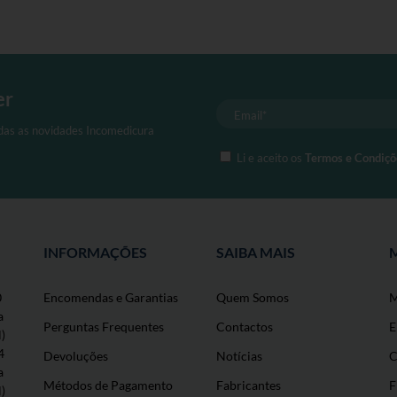
er
odas as novidades Incomedicura
Li e aceito os
Termos e Condiçõ
INFORMAÇÕES
SAIBA MAIS
0
Encomendas e Garantias
Quem Somos
M
a
Perguntas Frequentes
Contactos
E
l)
4
Devoluções
Notícias
C
a
Métodos de Pagamento
Fabricantes
F
l)