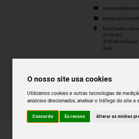
compras@incomed
pedidos@incomedi
Rua Conde S. Bent
nº 535 R/C
4795-053 Vila das
Aves.
O nosso site usa cookies
Utilizamos cookies e outras tecnologias de mediçã
anúncios direcionados, analisar o tráfego do site e
Desen
Concordo
Eu recuso
Alterar as minhas pr