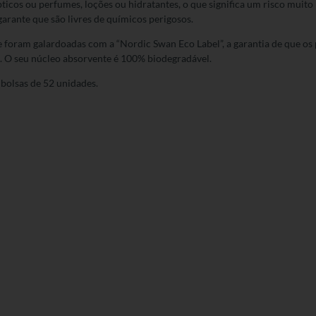
icos ou perfumes, loções ou hidratantes, o que significa um risco muito 
arante que são livres de químicos perigosos.
foram galardoadas com a “Nordic Swan Eco Label”, a garantia de que o
. O seu núcleo absorvente é 100% biodegradável.
bolsas de 52 unidades.