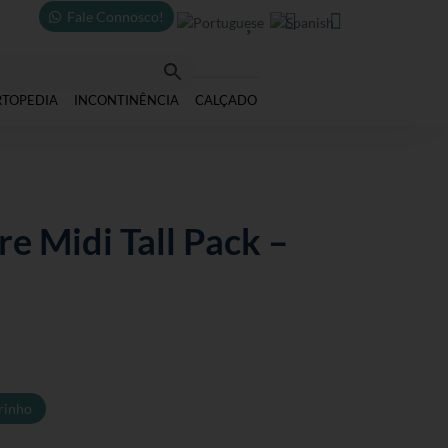
Fale Connosco!



RTOPEDIA
INCONTINÊNCIA
CALÇADO
e Midi Tall Pack –
rinho