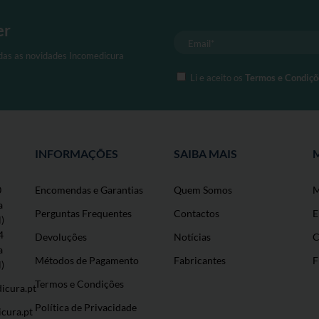
er
odas as novidades Incomedicura
Li e aceito os
Termos e Condiçõ
INFORMAÇÕES
SAIBA MAIS
0
Encomendas e Garantias
Quem Somos
M
a
Perguntas Frequentes
Contactos
E
l)
4
Devoluções
Notícias
C
a
Métodos de Pagamento
Fabricantes
F
l)
Termos e Condições
icura.pt
Política de Privacidade
cura.pt