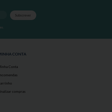
es
.
MINHA CONTA
inha Conta
ncomendas
arrinho
inalizar compras