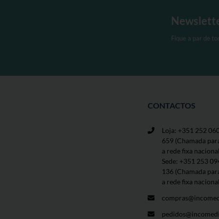
Newslett
Fique a par de t
CONTACTOS
Loja: +351 252 06
659
(Chamada par
a rede fixa naciona
Sede: +351 253 09
136 (Chamada par
a rede fixa naciona
compras@incomed
pedidos@incomedi