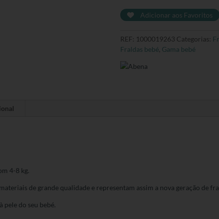
Nature
Adicionar aos Favoritos
Midi
Tall
REF:
1000019263
Categorias:
Fr
Pack
Fraldas bebé
,
Gama bebé
-
T3
4-
8
Kg
ional
om 4-8 kg.
ateriais de grande qualidade e representam assim a nova geração de fr
à pele do seu bebé.