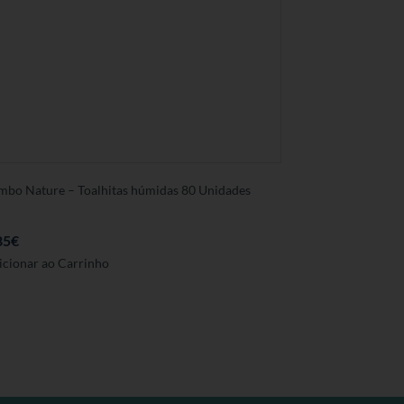
mbo Nature – Toalhitas húmidas 80 Unidades
85
€
icionar ao Carrinho