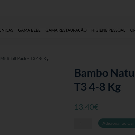
CNICAS
GAMA BEBÉ
GAMA RESTAURAÇÃO
HIGIENE PESSOAL
O
idi Tall Pack – T3 4-8 Kg
Bambo Natur
T3 4-8 Kg
13.40
€
Quantidade
Adicionar ao Car
de
Bambo