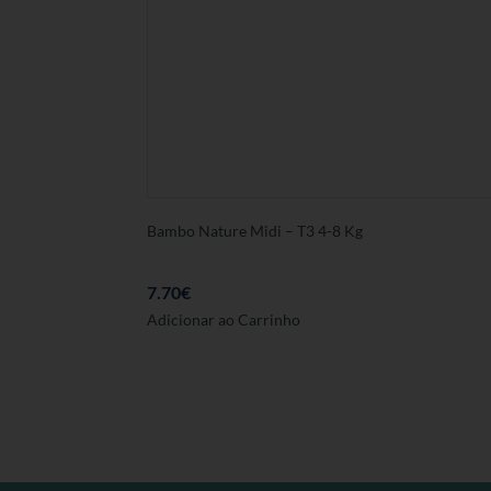
Bambo Nature Midi – T3 4-8 Kg
7.70
€
Adicionar ao Carrinho