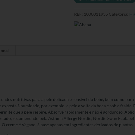
REF:
1000011935
Categoria:
Hi
ional
ades nutritivas para a pele delicada e sensível do bebé, bem como para a
 exposta à humidade, por exemplo, a pele à volta da boca e sob a fralda
rmite que a pele respire. Absorve rapidamente e não é gorduroso. Apliq
estado, recomendado pela Asthma Allergy Nordic, Nordic Swan Ecolabel
 O creme é Vegano, à base apenas em ingredientes derivados de plantas.