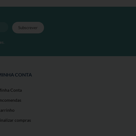
es
.
MINHA CONTA
inha Conta
ncomendas
arrinho
inalizar compras