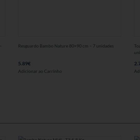
–
Resguardo Bambo Nature 80×90 cm – 7 unidades
To
un
5.89
€
2.
Adicionar ao Carrinho
Ad