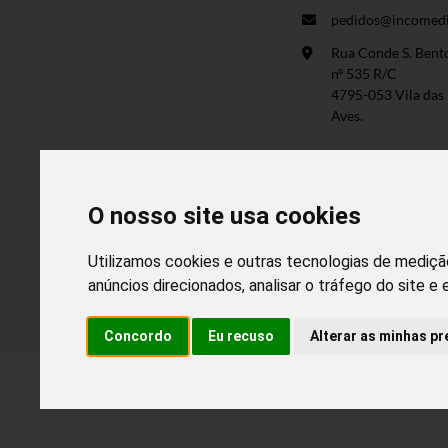
pedidos@incomedi
Rua Conde S. Bent
nº 535 R/C
4795-053 Vila das
Aves.
O nosso site usa cookies
Utilizamos cookies e outras tecnologias de mediçã
anúncios direcionados, analisar o tráfego do site e
Desen
Concordo
Eu recuso
Alterar as minhas pr