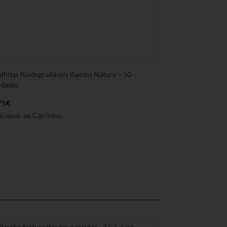
alhitas Biodegradáveis Bambo Nature – 50
idades
75
€
icionar ao Carrinho