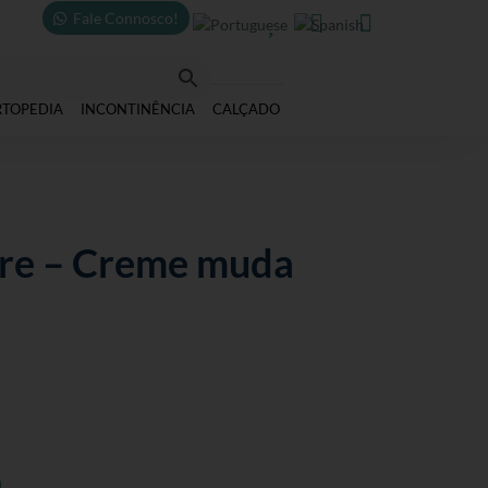
Fale Connosco!



RTOPEDIA
INCONTINÊNCIA
CALÇADO
re – Creme muda