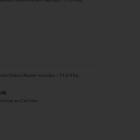
mbo Nature Recém-nascidos – T1 2-4 Kg
59
€
icionar ao Carrinho