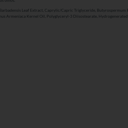
os olhos.
Barbadensis Leaf Extract, Caprylic/Capric Triglyceride, Butyrospermum P
us Armeniaca Kernel Oil, Polyglyceryl-3 Diisostearate, Hydrogenerated 