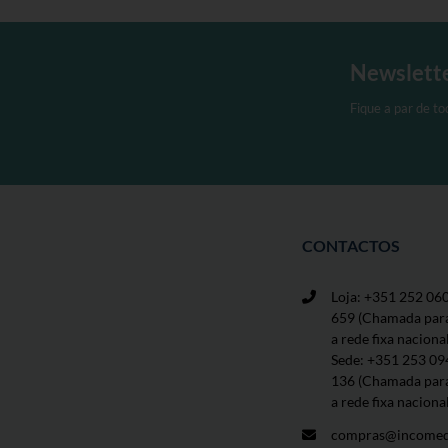
Newslett
Fique a par de t
CONTACTOS
Loja: +351 252 06
659
(Chamada par
a rede fixa naciona
Sede: +351 253 09
136 (Chamada par
a rede fixa naciona
compras@incomed