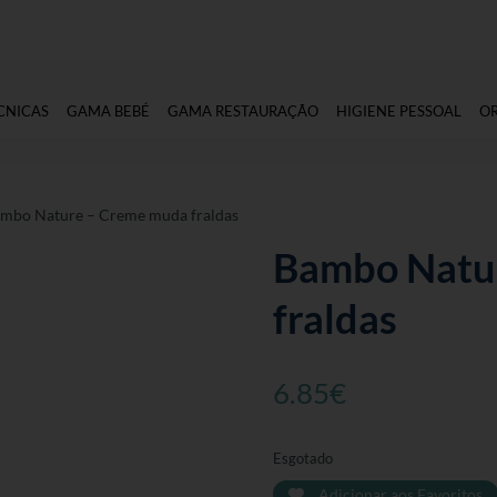
CNICAS
GAMA BEBÉ
GAMA RESTAURAÇÃO
HIGIENE PESSOAL
O
ambo Nature – Creme muda fraldas
Bambo Natu
fraldas
6.85
€
Esgotado
Adicionar aos Favoritos