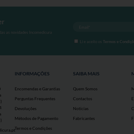
er
odas as novidades Incomedicura
Li e aceito os
Termos e Condiçõ
INFORMAÇÕES
SAIBA MAIS
0
Encomendas e Garantias
Quem Somos
M
a
Perguntas Frequentes
Contactos
E
l)
4
Devoluções
Notícias
C
a
Métodos de Pagamento
Fabricantes
F
l)
Termos e Condições
icura.pt