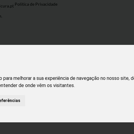
Política de Privacidade
cura.pt
o,
o para melhorar a sua experiência de navegação no nosso site, 
 entender de onde vêm os visitantes.
volvido por
Puxe Negócios
@2022 Incomedicura. Todos os direitos rese
eferências