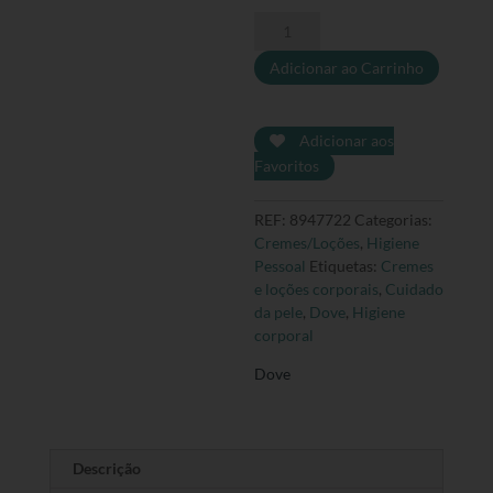
Quantidade
de
Adicionar ao Carrinho
Dove
-
Loção
corporal
Adicionar aos
para
Favoritos
o
Inverno
REF:
8947722
Categorias:
Cremes/Loções
,
Higiene
Pessoal
Etiquetas:
Cremes
e loções corporais
,
Cuidado
da pele
,
Dove
,
Higiene
corporal
Dove
Descrição