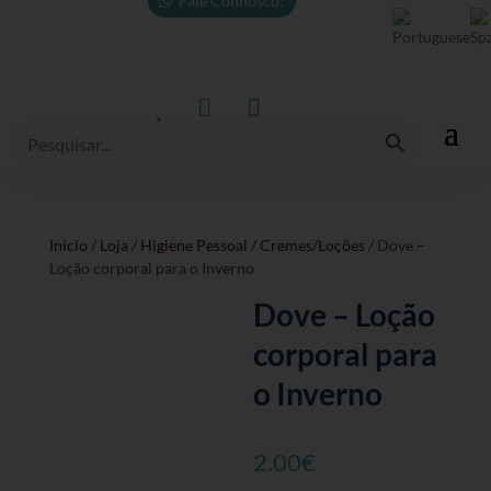
Fale Connosco!



Início
/
Loja
/
Higiene Pessoal
/
Cremes/Loções
/ Dove –
Loção corporal para o Inverno
Dove – Loção
corporal para
o Inverno
2.00
€