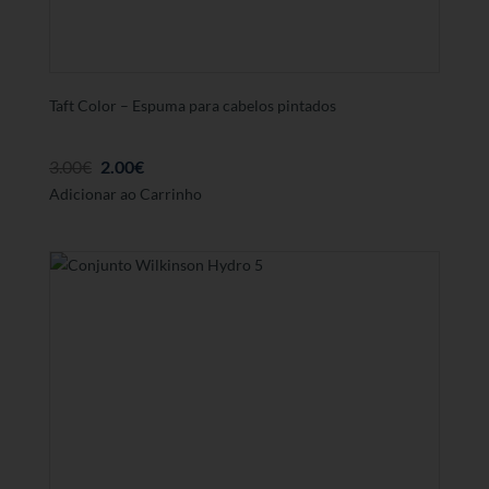
Taft Color – Espuma para cabelos pintados
Preço
Preço
3.00
€
2.00
€
Adicionar ao Carrinho
Original
atual
foi:
é:
3.00€.
2.00€.