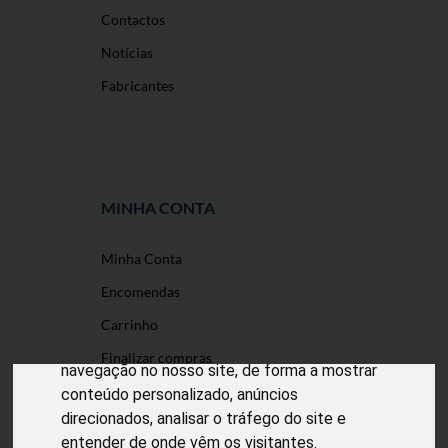
Contactos
Notícias
Fabricantes
MINHA CONTA
Minha Conta
O nosso site usa cookies
Encomendas
Utilizamos cookies e outras tecnologias de
Carrinho
medição para melhorar a sua experiência de
Finalizar compras
navegação no nosso site, de forma a mostrar
conteúdo personalizado, anúncios
direcionados, analisar o tráfego do site e
entender de onde vêm os visitantes.