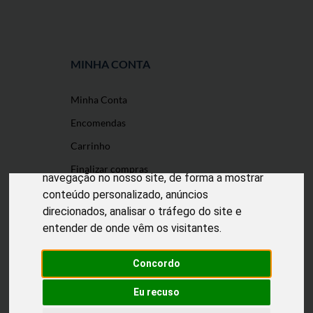
MINHA CONTA
Minha Conta
O nosso site usa cookies
Encomendas
Utilizamos cookies e outras tecnologias de
Carrinho
medição para melhorar a sua experiência de
Finalizar compras
navegação no nosso site, de forma a mostrar
conteúdo personalizado, anúncios
direcionados, analisar o tráfego do site e
entender de onde vêm os visitantes.
Desenvolvido por
Puxe Negócios
@2022 Incomedicura. Todos os direitos
reservados.
Concordo
Eu recuso