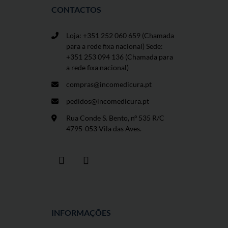
CONTACTOS
Loja: +351 252 060 659
(Chamada
para a rede fixa nacional) Sede:
+351 253 094 136 (Chamada para
a rede fixa nacional)
compras@incomedicura.pt
pedidos@incomedicura.pt
Rua Conde S. Bento, nº 535 R/C
4795-053 Vila das Aves.
INFORMAÇÕES