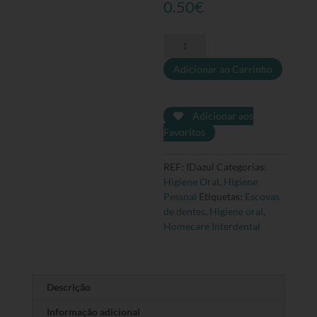
0.50
€
Quantidade
de
Adicionar ao Carrinho
Escova
de
dentes
Interdental
Adicionar aos
-
Favoritos
Azul
REF:
IDazul
Categorias:
Higiene Oral
,
Higiene
Pessoal
Etiquetas:
Escovas
de dentes
,
Higiene oral
,
Homecare Interdental
Descrição
Informação adicional