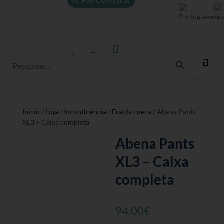
Fale Connosco!



Início
/
Loja
/
Incontinência
/
Fralda cueca
/ Abena Pants
XL3 – Caixa completa
Abena Pants
XL3 – Caixa
completa
94.00
€