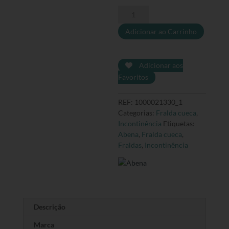
Quantidade
de
Adicionar ao Carrinho
Abena
Pants
XL3
-
Adicionar aos
Caixa
Favoritos
completa
REF:
1000021330_1
Categorias:
Fralda cueca
,
Incontinência
Etiquetas:
Abena
,
Fralda cueca
,
Fraldas
,
Incontinência
Descrição
Marca