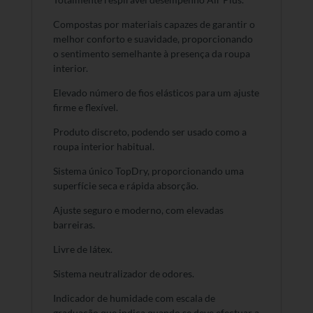
Compostas por materiais capazes de garantir o
melhor conforto e suavidade, proporcionando
o sentimento semelhante à presença da roupa
interior.
Elevado número de fios elásticos para um ajuste
firme e flexível.
Produto discreto, podendo ser usado como a
roupa interior habitual.
Sistema único TopDry, proporcionando uma
superfície seca e rápida absorção.
Ajuste seguro e moderno, com elevadas
barreiras.
Livre de látex.
Sistema neutralizador de odores.
Indicador de humidade com escala de
graduação que indica quando se deve efectuar a