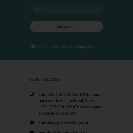
Li e aceito os
Termos e Condições
.
CONTACTOS
Loja: +351 252 060 659
(Chamada
para a rede fixa nacional) Sede:
+351 253 094 136 (Chamada para
a rede fixa nacional)
compras@incomedicura.pt
pedidos@incomedicura.pt