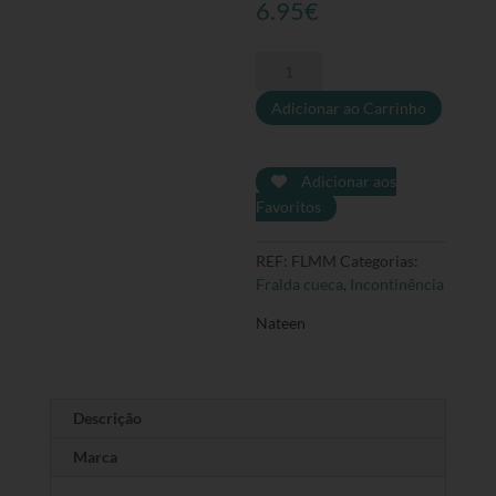
6.95
€
Quantidade
de
Adicionar ao Carrinho
Fralda
Cueca
Nateen
Flexi
Adicionar aos
Maxi
Favoritos
M,
10
REF:
FLMM
Categorias:
unidades
Fralda cueca
,
Incontinência
Nateen
Descrição
Marca