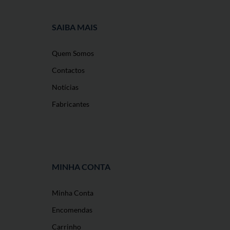
SAIBA MAIS
Quem Somos
Contactos
Notícias
Fabricantes
MINHA CONTA
Minha Conta
O nosso site usa cookies
Encomendas
Utilizamos cookies e outras tecnologias de
Carrinho