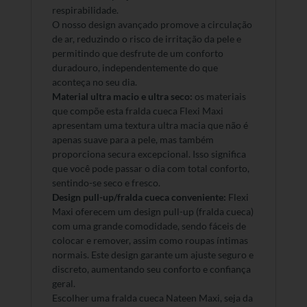
respirabilidade.
O nosso design avançado promove a circulação
de ar, reduzindo o risco de irritação da pele e
permitindo que desfrute de um conforto
duradouro, independentemente do que
aconteça no seu dia.
Material ultra macio e ultra seco:
os materiais
que compõe esta fralda cueca Flexi Maxi
apresentam uma textura ultra macia que não é
apenas suave para a pele, mas também
proporciona secura excepcional.
Isso significa
que você pode passar o dia com total conforto,
sentindo-se seco e fresco.
Design pull-up/fralda cueca conveniente:
Flexi
Maxi oferecem um design pull-up (fralda cueca)
com uma grande comodidade, sendo fáceis de
colocar e remover, assim como roupas íntimas
normais.
Este design garante um ajuste seguro e
discreto, aumentando seu conforto e confiança
geral.
Escolher uma fralda cueca Nateen Maxi, seja da