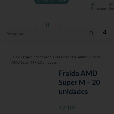
Fale Connosco!



Início
/
Loja
/
Incontinência
/
Fraldas para adulto
/ Fralda
AMD Super M – 20 unidades
Fralda AMD
Super M – 20
unidades
12.10
€