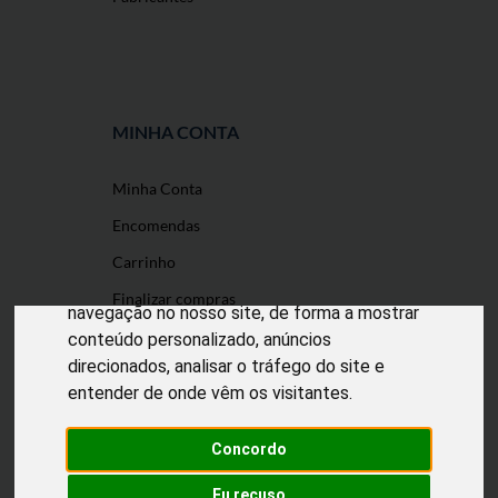
MINHA CONTA
Minha Conta
O nosso site usa cookies
Encomendas
Utilizamos cookies e outras tecnologias de
Carrinho
medição para melhorar a sua experiência de
Finalizar compras
navegação no nosso site, de forma a mostrar
conteúdo personalizado, anúncios
direcionados, analisar o tráfego do site e
entender de onde vêm os visitantes.
Desenvolvido por
Puxe Negócios
@2022 Incomedicura. Todos os direitos
reservados.
Concordo
Eu recuso