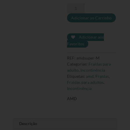
Quantidade
de
Adicionar ao Carrinho
Fralda
AMD
Super
M
Adicionar aos
-
Favoritos
20
unidades
REF:
amdsuper-M
Categorias:
Fraldas para
adulto
,
Incontinência
Etiquetas:
amd
,
Fraldas
,
Fraldas para adultos
,
Incontinência
AMD
Descrição