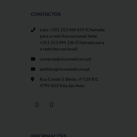
CONTACTOS
Loja: +351 252 060 659
(Chamada
para a rede fixa nacional) Sede:
+351 253 094 136 (Chamada para
a rede fixa nacional)
compras@incomedicura.pt
pedidos@incomedicura.pt
Rua Conde S. Bento, nº 535 R/C
4795-053 Vila das Aves.
INFORMAÇÕES