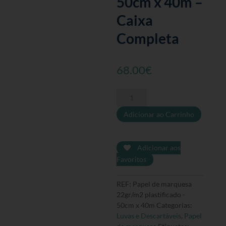
50cm x 40m –
Caixa
Completa
68.00
€
Quantidade
de
Adicionar ao Carrinho
Papel
de
marquesa
22gr/m2
Adicionar aos
plastificado
Favoritos
-
50cm
REF:
Papel de marquesa
x
22gr/m2 plastificado -
40m
50cm x 40m
Categorias:
-
Luvas e Descartáveis
,
Papel
Caixa