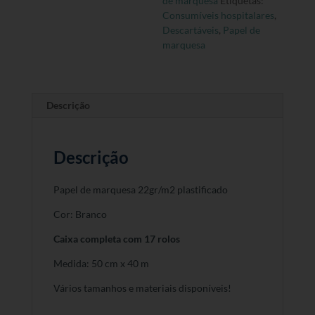
de marquesa
Etiquetas:
Completa
Consumíveis hospitalares
,
Descartáveis
,
Papel de
marquesa
Descrição
Descrição
Papel de marquesa 22gr/m2 plastificado
Cor: Branco
Caixa completa com 17 rolos
Medida: 50 cm x 40 m
Vários tamanhos e materiais disponíveis!