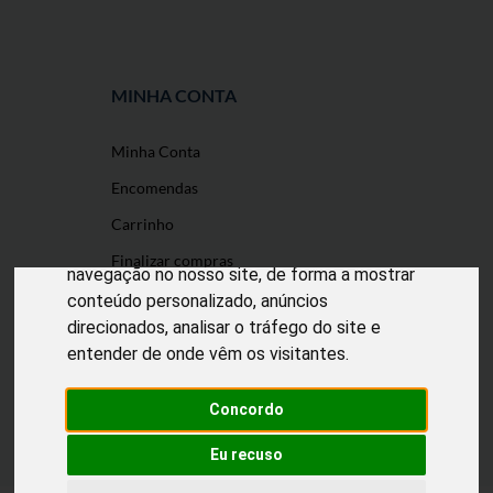
MINHA CONTA
Minha Conta
O nosso site usa cookies
Encomendas
Utilizamos cookies e outras tecnologias de
Carrinho
medição para melhorar a sua experiência de
Finalizar compras
navegação no nosso site, de forma a mostrar
conteúdo personalizado, anúncios
direcionados, analisar o tráfego do site e
entender de onde vêm os visitantes.
Desenvolvido por
Puxe Negócios
@2022 Incomedicura. Todos os direitos
reservados.
Concordo
Eu recuso