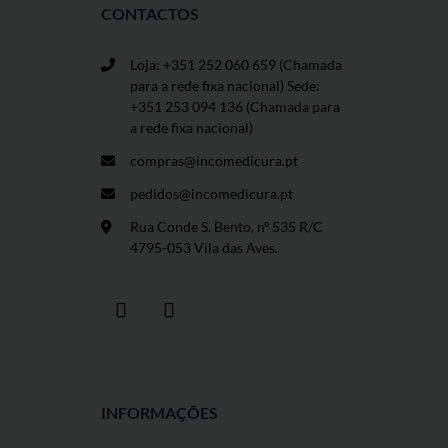
CONTACTOS
Loja: +351 252 060 659
(Chamada
para a rede fixa nacional) Sede:
+351 253 094 136 (Chamada para
a rede fixa nacional)
compras@incomedicura.pt
pedidos@incomedicura.pt
Rua Conde S. Bento, nº 535 R/C
4795-053 Vila das Aves.
INFORMAÇÕES