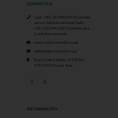
CONTACTOS
Loja: +351 252 060 659
(Chamada
para a rede fixa nacional) Sede:
+351 253 094 136 (Chamada para
a rede fixa nacional)
compras@incomedicura.pt
pedidos@incomedicura.pt
Rua Conde S. Bento, nº 535 R/C
4795-053 Vila das Aves.
INFORMAÇÕES