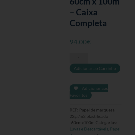
60cm x 100m
– Caixa
Completa
94.00
€
Quantidade
de
Adicionar ao Carrinho
Papel
de
marquesa
22gr/m2
Adicionar aos
plastificado
Favoritos
-
60cm
REF:
Papel de marquesa
x
22gr/m2 plastificado
100m
-60cmx100m
Categorias:
-
Luvas e Descartáveis
,
Papel
Caixa