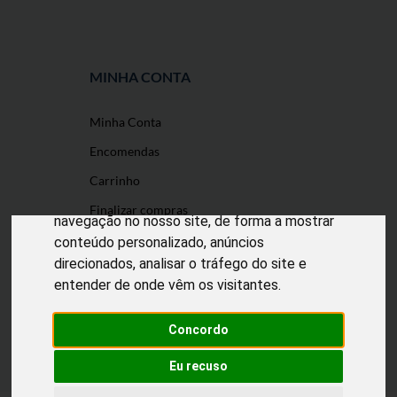
MINHA CONTA
Minha Conta
O nosso site usa cookies
Encomendas
Utilizamos cookies e outras tecnologias de
Carrinho
medição para melhorar a sua experiência de
Finalizar compras
navegação no nosso site, de forma a mostrar
conteúdo personalizado, anúncios
direcionados, analisar o tráfego do site e
entender de onde vêm os visitantes.
Desenvolvido por
Puxe Negócios
@2022 Incomedicura. Todos os direitos
reservados.
Concordo
Eu recuso