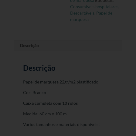
de marquesa
Etiquetas:
Completa
Consumíveis hospitalares
,
Descartáveis
,
Papel de
marquesa
Descrição
Descrição
Papel de marquesa 22gr/m2 plastificado
Cor: Branco
Caixa completa com 10 rolos
Medida: 60 cm x 100 m
Vários tamanhos e materiais disponíveis!