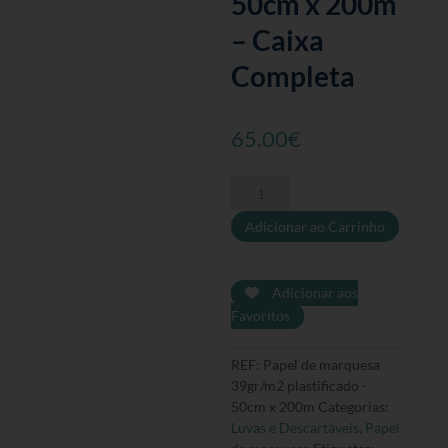
50cm x 200m
– Caixa
Completa
65.00
€
Quantidade
de
Adicionar ao Carrinho
Papel
de
marquesa
39gr/m2
Adicionar aos
plastificado
Favoritos
-
50cm
REF:
Papel de marquesa
x
39gr/m2 plastificado -
200m
50cm x 200m
Categorias:
-
Luvas e Descartáveis
,
Papel
Caixa