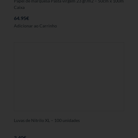
Papel de marquesa Pasta virgem 23 gr/m2 – 50cm x 100m
Caixa
64.95
€
Adicionar ao Carrinho
Luvas de Nitrilo XL – 100 unidades
3.40
€