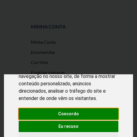
MINHA CONTA
Minha Conta
O nosso site usa cookies
Encomendas
Utilizamos cookies e outras tecnologias de
Carrinho
medição para melhorar a sua experiência de
Finalizar compras
navegação no nosso site, de forma a mostrar
conteúdo personalizado, anúncios
direcionados, analisar o tráfego do site e
entender de onde vêm os visitantes.
Desenvolvido por
Puxe Negócios
@2022 Incomedicura. Todos os direitos
reservados.
Concordo
Eu recuso