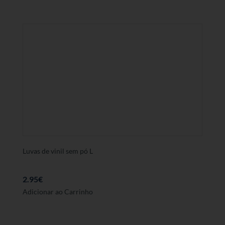
Luvas de vinil sem pó L
2.95
€
Adicionar ao Carrinho