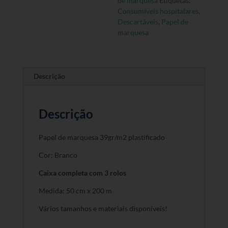
de marquesa
Etiquetas:
Completa
Consumíveis hospitalares
,
Descartáveis
,
Papel de
marquesa
Descrição
Descrição
Papel de marquesa 39gr/m2 plastificado
Cor: Branco
Caixa completa com 3 rolos
Medida: 50 cm x 200 m
Vários tamanhos e materiais disponíveis!