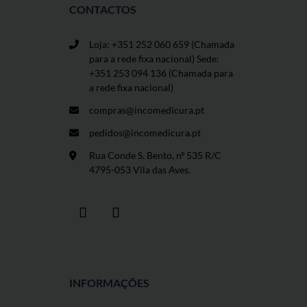
CONTACTOS
Loja: +351 252 060 659
(Chamada
para a rede fixa nacional) Sede:
+351 253 094 136 (Chamada para
a rede fixa nacional)
compras@incomedicura.pt
pedidos@incomedicura.pt
Rua Conde S. Bento, nº 535 R/C
4795-053 Vila das Aves.
INFORMAÇÕES