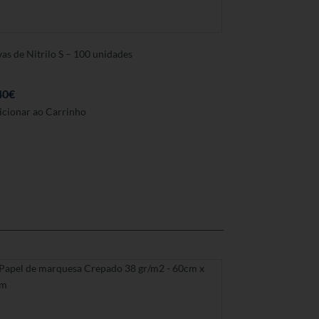
as de Nitrilo S – 100 unidades
40
€
icionar ao Carrinho