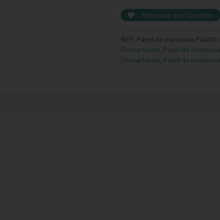
de
Adicionar aos Favoritos
marquesa
Plastificado
REF:
Papel de marquesa Plastifi
-
Descartáveis
,
Papel de marques
50cm
Descartáveis
,
Papel de marques
x
40m
-
Caixa
Completa