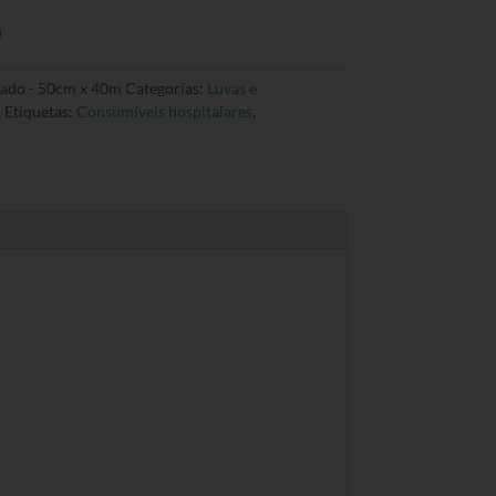
cado - 50cm x 40m
Categorias:
Luvas e
a
Etiquetas:
Consumíveis hospitalares
,
a