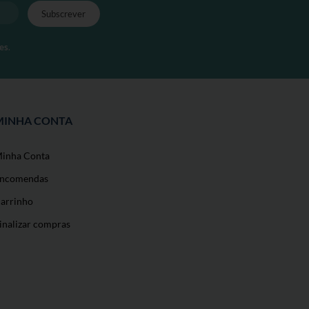
es
.
MINHA CONTA
inha Conta
ncomendas
arrinho
inalizar compras