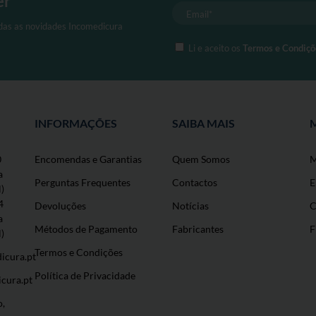
er
odas as novidades Incomedicura
Li e aceito os
Termos e Condiçõ
INFORMAÇÕES
SAIBA MAIS
0
Encomendas e Garantias
Quem Somos
M
a
Perguntas Frequentes
Contactos
E
l)
4
Devoluções
Notícias
C
a
Métodos de Pagamento
Fabricantes
F
l)
Termos e Condições
icura.pt
Política de Privacidade
cura.pt
o,