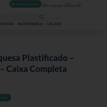
Fale Connosco!



RTOPEDIA
INCONTINÊNCIA
CALÇADO
uesa Plastificado –
– Caixa Completa
rinho