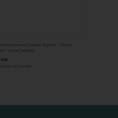
pel de marquesa Crepado 39 gr/m2 – 50cm x
0m – Caixa Completa
.50
€
icionar ao Carrinho