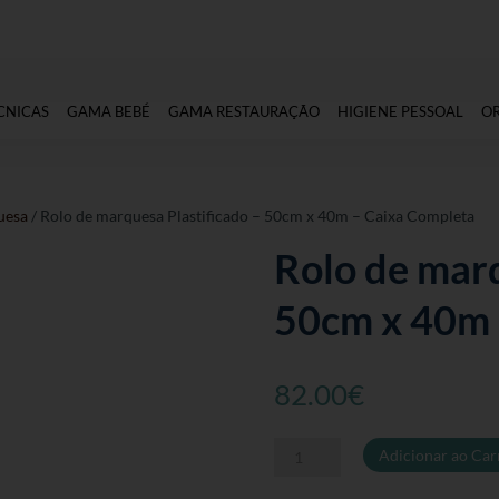
CNICAS
GAMA BEBÉ
GAMA RESTAURAÇÃO
HIGIENE PESSOAL
O
uesa
/ Rolo de marquesa Plastificado – 50cm x 40m – Caixa Completa
Rolo de marq
50cm x 40m 
82.00
€
Quantidade
Adicionar ao Car
de
Rolo