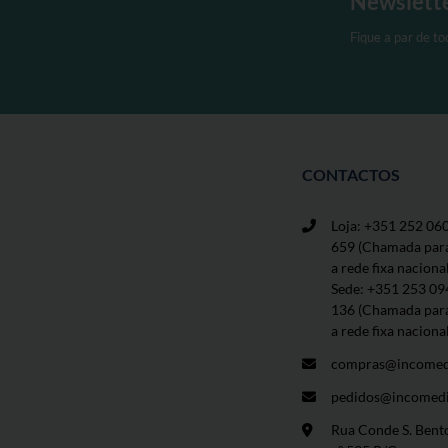
Newslett
Fique a par de t
CONTACTOS
Loja: +351 252 06
659
(Chamada par
a rede fixa naciona
Sede: +351 253 09
136 (Chamada par
a rede fixa naciona
compras@incomed
pedidos@incomedi
Rua Conde S. Bent