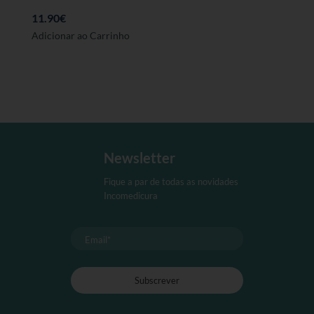
11.90
€
Este
Adicionar ao Carrinho
produto
tem
várias
variantes.
As
opções
podem
Newsletter
ser
seleccionadas
Fique a par de todas as novidades
na
Incomedicura
página
de
produto