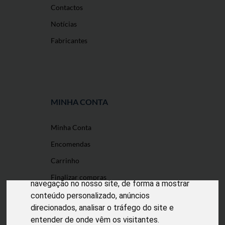
Contactos
Notícias
Fabricantes
MINHA CONTA
Minha Conta
O nosso site usa cookies
Encomendas
Utilizamos cookies e outras tecnologias de
Carrinho
medição para melhorar a sua experiência de
Finalizar compras
navegação no nosso site, de forma a mostrar
conteúdo personalizado, anúncios
direcionados, analisar o tráfego do site e
entender de onde vêm os visitantes.
Desenvolvido por
Puxe Negócios