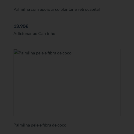
produto
Palmilha com apoio arco plantar e retrocapital
13.90
€
Este
Adicionar ao Carrinho
produto
tem
várias
variantes.
As
opções
podem
ser
seleccionadas
na
página
de
produto
Palmilha pele e fibra de coco