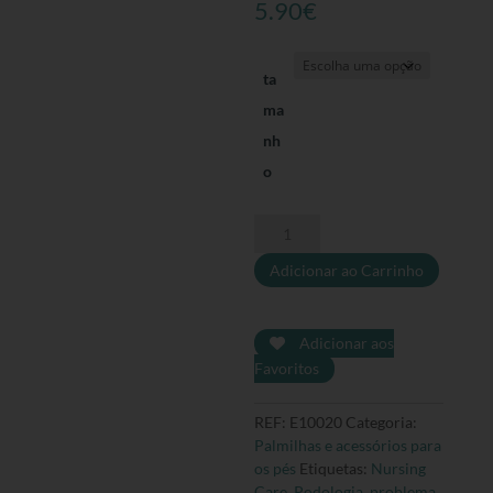
5.90
€
ta
ma
nh
o
Quantidade
de
Adicionar ao Carrinho
Anel
Digital
Elástico
em
Adicionar aos
Gel
Favoritos
com
Malha
REF:
E10020
Categoria:
Palmilhas e acessórios para
os pés
Etiquetas:
Nursing
Care
,
Podologia
,
problema