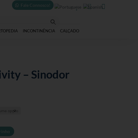
Fale Connosco!



RTOPEDIA
INCONTINÊNCIA
CALÇADO
ivity – Sinodor
rinho