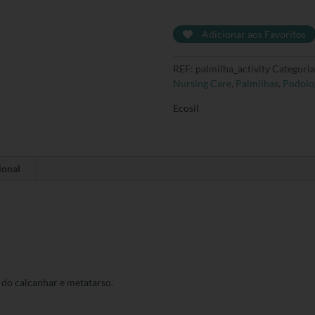
Palmilha
activity
Adicionar aos Favoritos
-
Sinodor
REF:
palmilha_activity
Categoria
Nursing Care
,
Palmilhas
,
Podolo
Ecosil
ional
do calcanhar e metatarso.