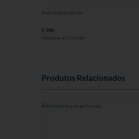
Anéis Digitais em Gel
5.90
€
Este
Adicionar ao Carrinho
produto
tem
várias
variantes.
As
Produtos Relacionados
opções
podem
ser
seleccionadas
na
página
de
produto