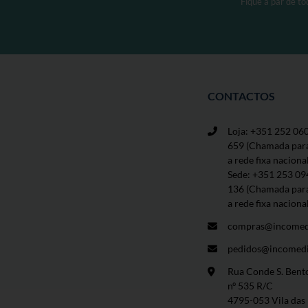
Fique a par de t
página
de
produto
CONTACTOS
Loja: +351 252 06
659
(Chamada par
a rede fixa naciona
Sede: +351 253 09
136 (Chamada par
a rede fixa naciona
compras@incomed
pedidos@incomedi
Rua Conde S. Bent
nº 535 R/C
4795-053 Vila das