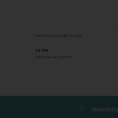
Palmilha fina em gel forrada
14.99
€
Este
Adicionar ao Carrinho
produto
tem
várias
variantes.
As
opções
podem
ser

Newslett
seleccionadas
na