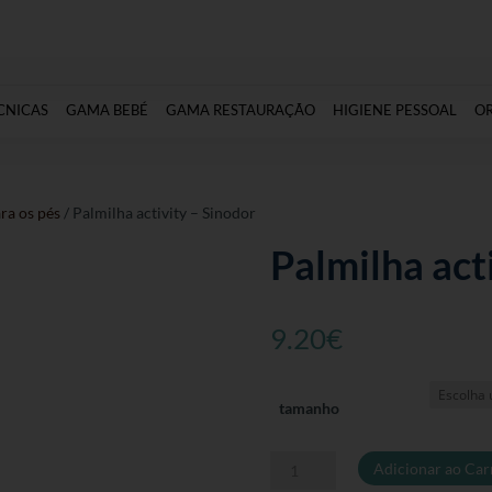
CNICAS
GAMA BEBÉ
GAMA RESTAURAÇÃO
HIGIENE PESSOAL
O
ra os pés
/ Palmilha activity – Sinodor
Palmilha act
9.20
€
tamanho
Quantidade
Adicionar ao Car
de