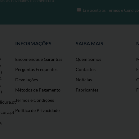
odas as novidades Incomedicura
página
Li e aceito os
Termos e Condiçõ
de
produto
INFORMAÇÕES
SAIBA MAIS
0
Encomendas e Garantias
Quem Somos
M
a
Perguntas Frequentes
Contactos
E
l)
4
Devoluções
Notícias
C
a
Métodos de Pagamento
Fabricantes
F
l)
Termos e Condições
icura.pt
Política de Privacidade
cura.pt
o,