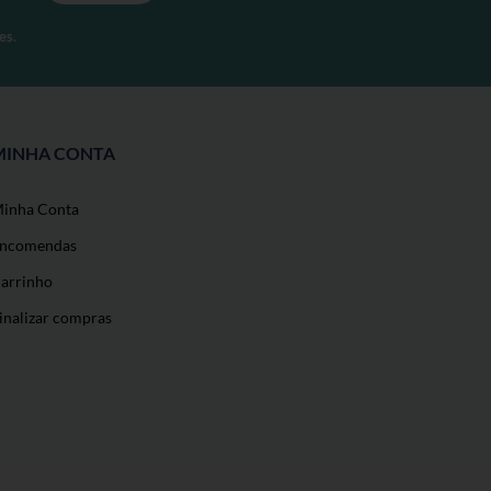
página
es
.
de
produto
MINHA CONTA
inha Conta
ncomendas
arrinho
inalizar compras