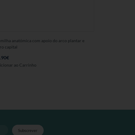
lmilha anatómica com apoio do arco plantar e
ro capital
.90
€
Este
icionar ao Carrinho
produto
tem
várias
variantes.
As
opções
podem
ser
seleccionadas
na