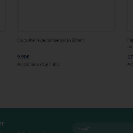
Calcanheira de compensação 20mm
Pa
ret
9.90
€
17
Este
Adicionar ao Carrinho
Ad
produto
tem
várias
variantes.
As
opções
podem
ser
er
seleccionadas
na