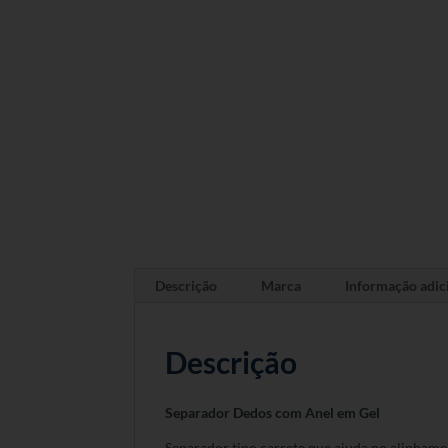
Descrição
Marca
Informação adic
Descrição
Separador Dedos com Anel em Gel
Separador tipo carrete que ajuda no alinhamen