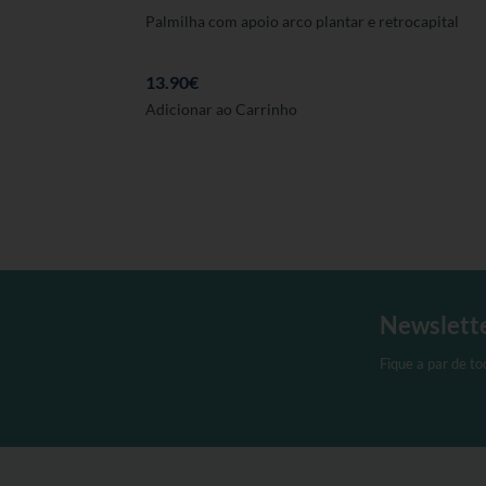
Palmilha com apoio arco plantar e retrocapital
13.90
€
Este
Adicionar ao Carrinho
produto
tem
várias
variantes.
As
opções
podem
ser
Newslett
seleccionadas
na
Fique a par de t
página
de
produto