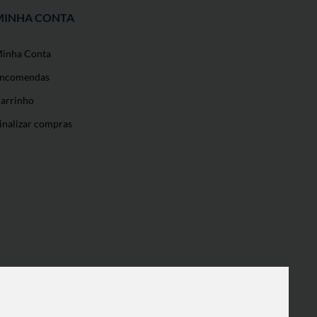
MINHA CONTA
inha Conta
ncomendas
arrinho
inalizar compras