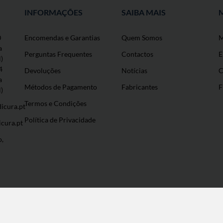
INFORMAÇÕES
SAIBA MAIS
0
Encomendas e Garantias
Quem Somos
M
a
Perguntas Frequentes
Contactos
E
l)
4
Devoluções
Notícias
C
a
Métodos de Pagamento
Fabricantes
F
l)
Termos e Condições
icura.pt
Política de Privacidade
cura.pt
o,