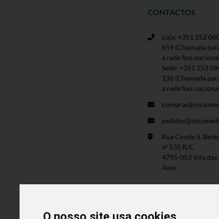
CONTACTOS
Loja: +351 252 06
659
(Chamada par
a rede fixa naciona
Sede: +351 253 09
136 (Chamada par
a rede fixa naciona
compras@incomed
pedidos@incomedi
Rua Conde S. Bent
nº 535 R/C
4795-053 Vila das
Aves.
O nosso site usa cookies