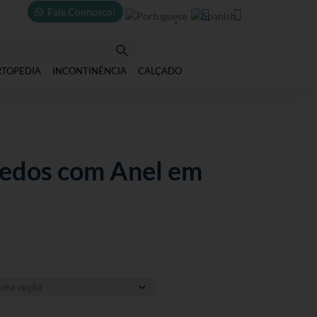
Fale Connosco!



RTOPEDIA
INCONTINÊNCIA
CALÇADO
edos com Anel em