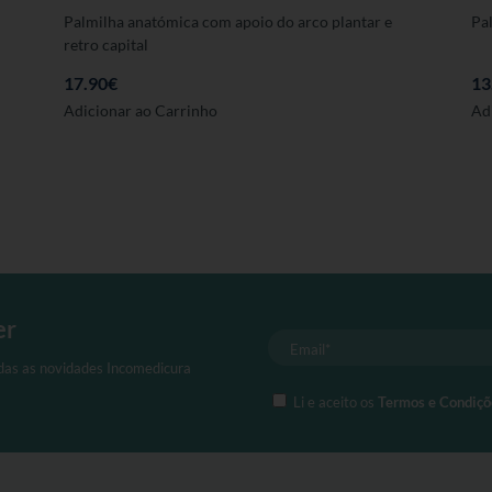
Palmilha anatómica com apoio do arco plantar e
Pa
retro capital
17.90
€
13
Este
Adicionar ao Carrinho
Ad
produto
tem
várias
variantes.
As
opções
podem
ser
er
seleccionadas
na
odas as novidades Incomedicura
página
Li e aceito os
Termos e Condiçõ
de
produto