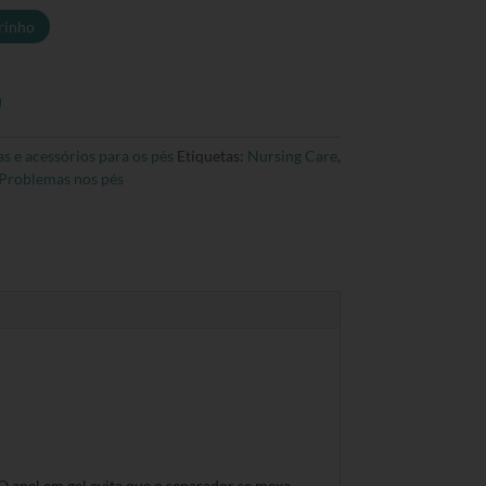
rinho
s e acessórios para os pés
Etiquetas:
Nursing Care
,
Problemas nos pés
 O anel em gel evita que o separador se mexa.