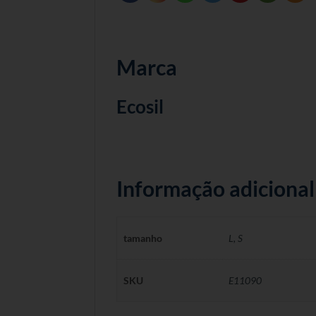
Marca
Ecosil
Informação adicional
tamanho
L
,
S
SKU
E11090