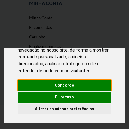
MINHA CONTA
Minha Conta
O nosso site usa cookies
Encomendas
Utilizamos cookies e outras tecnologias de
Carrinho
medição para melhorar a sua experiência de
Finalizar compras
navegação no nosso site, de forma a mostrar
conteúdo personalizado, anúncios
direcionados, analisar o tráfego do site e
entender de onde vêm os visitantes.
Desenvolvido por
Puxe Negócios
@2022 Incomedicura. Todos os direitos
reservados.
Concordo
Eu recuso
Alterar as minhas preferências