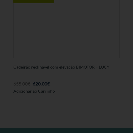
Cadeirão reclinável com elevação BIMOTOR – LUCY
Preço
Preço
655.00
€
620.00
€
Adicionar ao Carrinho
Original
atual
foi:
é:
655.00€.
620.00€.