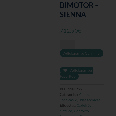
BIMOTOR –
SIENNA
712.90
€
Quantidade
de
Adicionar ao Carrinho
Poltrona
/
Cadeirão
reclinável
Adicionar aos
elétrico
Favoritos
com
elevação
REF:
22MPSSIES
BIMOTOR
Categorias:
Ajudas
-
Técnicas
,
Ajudas técnicas
SIENNA
Etiquetas:
Cadeirão
elétrico
,
Conforto
,