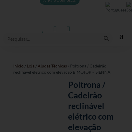
Fale Connosco!



Início
/
Loja
/
Ajudas Técnicas
/ Poltrona / Cadeirão
reclinável elétrico com elevação BIMOTOR – SIENNA
Poltrona /
Cadeirão
reclinável
elétrico com
elevação