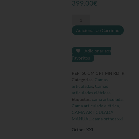
399.00
€
Quantidade
de
Adicionar ao Carrinho
Cama
Manual
Fantasy
Iris
Adicionar aos
-
Favoritos
Orthos
XXI
REF:
58 CM 1 FT MN RD IR
Categorias:
Camas
articuladas
,
Camas
articuladas elétricas
Etiquetas:
cama articulada
,
Cama articulada elétrica
,
CAMA ARTICULADA
MANUAL
,
cama orthos xxi
Orthos XXI