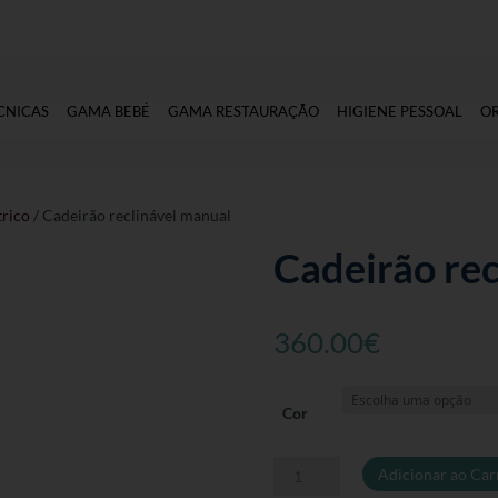
CNICAS
GAMA BEBÉ
GAMA RESTAURAÇÃO
HIGIENE PESSOAL
O
trico
/ Cadeirão reclinável manual
Cadeirão rec
360.00
€
Cor
Quantidade
Adicionar ao Car
de