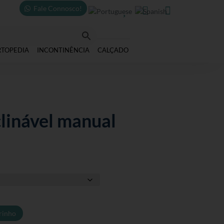
Fale Connosco!



RTOPEDIA
INCONTINÊNCIA
CALÇADO
linável manual
rinho