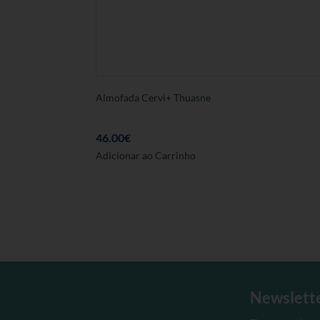
Almofada Cervi+ Thuasne
46.00
€
Adicionar ao Carrinho
Newslett