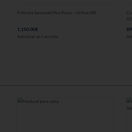
Poltrona Savannah Plus Royal – Orthos XXI
Co
52
1,150.00
€
89
Este
Adicionar ao Carrinho
Ad
produto
tem
várias
variantes.
As
opções
podem
ser
seleccionadas
na
página
de
produto