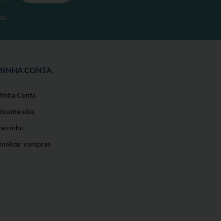
es
.
MINHA CONTA
inha Conta
ncomendas
arrinho
inalizar compras