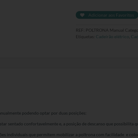
Cadeirão
reclinável
Adicionar aos Favoritos
manual
REF:
POLTRONA Manual
Catego
Etiquetas:
Cadeirão elétrico
,
Cad
anualmente podendo optar por duas posições:
estar sentado confortavelmente e, a posição de descanso que possibilita 
ões individuais que permitem mobilizar a poltrona com facilidade e coloc