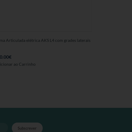
ma Articulada elétrica AKS L4 com grades laterais
0.00
€
icionar ao Carrinho