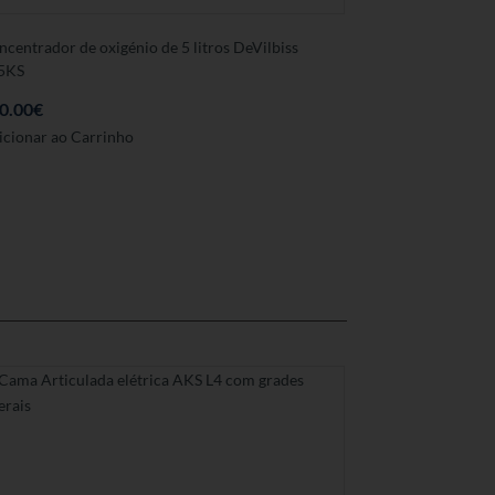
ncentrador de oxigénio de 5 litros DeVilbiss
5KS
0.00
€
icionar ao Carrinho