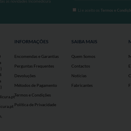
odas as novidades Incomedicura
Li e aceito os
Termos e Condiçõ
INFORMAÇÕES
SAIBA MAIS
0
Encomendas e Garantias
Quem Somos
M
a
Perguntas Frequentes
Contactos
E
l)
4
Devoluções
Notícias
C
a
Métodos de Pagamento
Fabricantes
F
l)
Termos e Condições
icura.pt
Política de Privacidade
cura.pt
o,