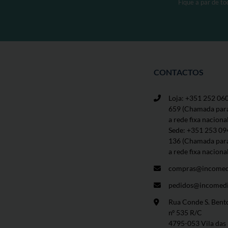
Fique a par de t
CONTACTOS
Loja: +351 252 06
659
(Chamada par
a rede fixa naciona
Sede: +351 253 09
136 (Chamada par
a rede fixa naciona
compras@incomed
pedidos@incomedi
Rua Conde S. Bent
nº 535 R/C
4795-053 Vila das