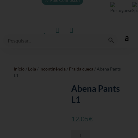
Fale Connosco!



Início
/
Loja
/
Incontinência
/
Fralda cueca
/ Abena Pants
L1
Abena Pants
L1
12.05
€
Quantidade