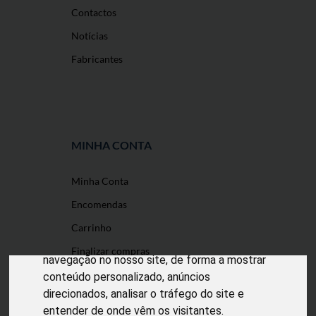
Contactos
Notícias
Fabricantes
MINHA CONTA
Minha Conta
O nosso site usa cookies
Encomendas
Utilizamos cookies e outras tecnologias de
Carrinho
medição para melhorar a sua experiência de
Finalizar compras
navegação no nosso site, de forma a mostrar
conteúdo personalizado, anúncios
direcionados, analisar o tráfego do site e
entender de onde vêm os visitantes.