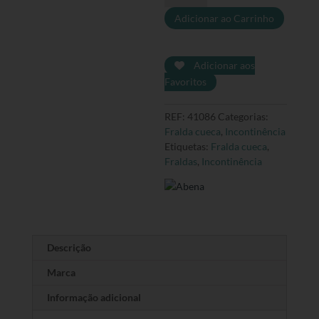
de
Adicionar ao Carrinho
Abena
Pants
L1
Adicionar aos
Favoritos
REF:
41086
Categorias:
Fralda cueca
,
Incontinência
Etiquetas:
Fralda cueca
,
Fraldas
,
Incontinência
Descrição
Marca
Informação adicional