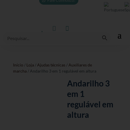
Fale Connosco!



Início
/
Loja
/
Ajudas técnicas
/
Auxiliares de
marcha
/ Andarilho 3 em 1 regulável em altura
Andarilho 3
em 1
regulável em
altura