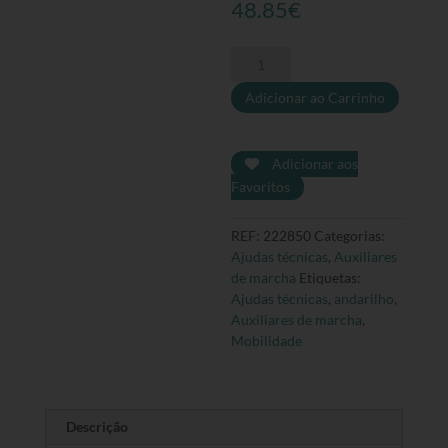
48.85
€
Quantidade
de
Adicionar ao Carrinho
Andarilho
3
em
1
Adicionar aos
regulável
Favoritos
em
altura
REF:
222850
Categorias:
Ajudas técnicas
,
Auxiliares
de marcha
Etiquetas:
Ajudas técnicas
,
andarilho
,
Auxiliares de marcha
,
Mobilidade
Descrição