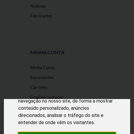
Notícias
Fabricantes
MINHA CONTA
Minha Conta
O nosso site usa cookies
Encomendas
Utilizamos cookies e outras tecnologias de
Carrinho
medição para melhorar a sua experiência de
Finalizar compras
navegação no nosso site, de forma a mostrar
conteúdo personalizado, anúncios
direcionados, analisar o tráfego do site e
entender de onde vêm os visitantes.
Desenvolvido por
Puxe Negócios
@2022 Incomedicura. Todos os direitos