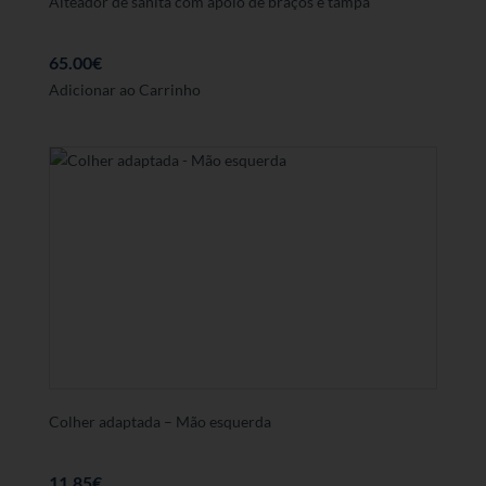
Alteador de sanita com apoio de braços e tampa
65.00
€
Adicionar ao Carrinho
Colher adaptada – Mão esquerda
11.85
€