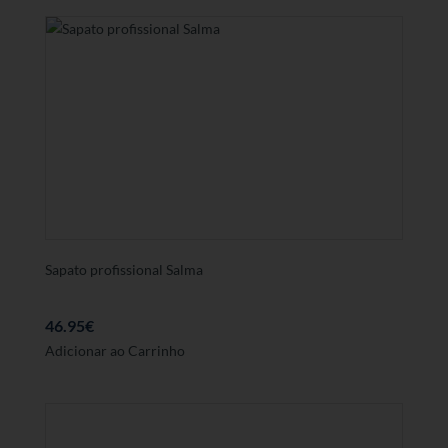
Sapato profissional Salma
46.95
€
Este
Adicionar ao Carrinho
produto
tem
várias
variantes.