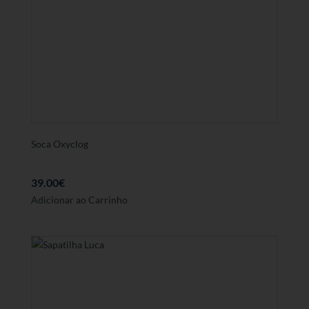
As
opções
podem
ser
seleccionadas
na
página
de
produto
Soca Oxyclog
39.00
€
Este
Adicionar ao Carrinho
produto
tem
várias
variantes.
As
opções