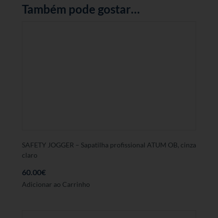
Também pode gostar…
SAFETY JOGGER – Sapatilha profissional ATUM OB, cinza
claro
60.00
€
Este
Adicionar ao Carrinho
produto
tem
várias