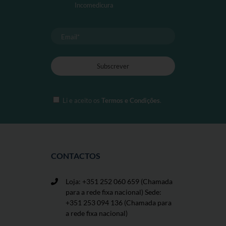
na
Incomedicura
página
de
produto
Li e aceito os
Termos e Condições
.
CONTACTOS
Loja: +351 252 060 659
(Chamada
para a rede fixa nacional) Sede:
+351 253 094 136 (Chamada para
a rede fixa nacional)