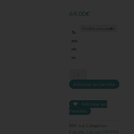
69.00
€
Ta
ma
nh
os
Quantidade
de
Adicionar ao Carrinho
Safety
Jogger
Santiago
-
Adicionar aos
Sapatilhas
Favoritos
de
caminhada,
REF:
n.d.
Categorias:
Marinho
Calçado
,
Calçado OXYPAS