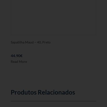
opções
podem
ser
seleccionadas
na
página
de
produto
Sapatilha Maud – 40, Preto
44.90
€
Read More
Produtos Relacionados