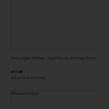
variantes.
As
opções
podem
ser
seleccionadas
na
página
de
produto
Safety Jogger Santiago – Sapatilhas de caminhada, Bordô
69.00
€
Este
Adicionar ao Carrinho
produto
tem
várias
variantes.
As