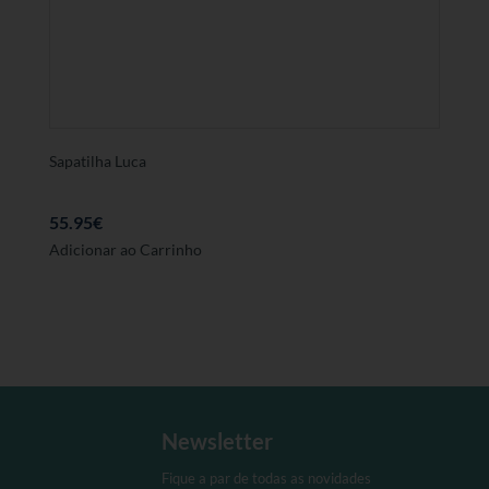
podem
ser
seleccionadas
na
página
de
produto
Sapatilha Luca
55.95
€
Este
Adicionar ao Carrinho
produto
tem
várias
variantes.
As
opções
podem
Newsletter
ser
seleccionadas
Fique a par de todas as novidades