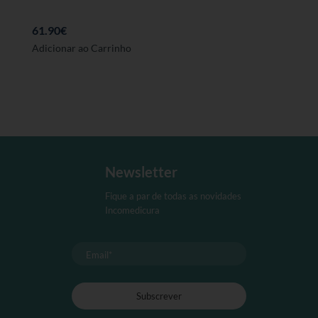
61.90
€
Este
Adicionar ao Carrinho
produto
tem
várias
variantes.
As
opções
podem
Newsletter
ser
seleccionadas
Fique a par de todas as novidades
na
Incomedicura
página
de
produto