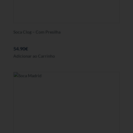
Soca Clog – Com Presilha
54.90
€
Este
Adicionar ao Carrinho
produto
tem
várias
variantes.
As
opções
podem
ser
seleccionadas
na
página