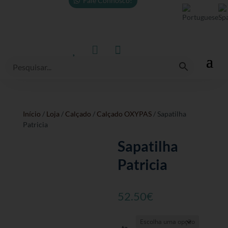
Fale Connosco!



Início
/
Loja
/
Calçado
/
Calçado OXYPAS
/ Sapatilha
Patricia
Sapatilha
Patricia
52.50
€
ta