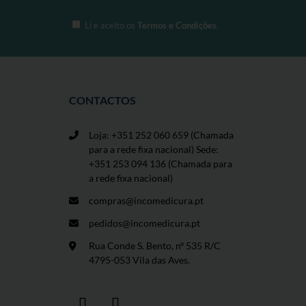
Li e aceito os
Termos e Condições
.
CONTACTOS
Loja: +351 252 060 659
(Chamada
para a rede fixa nacional) Sede:
+351 253 094 136 (Chamada para
a rede fixa nacional)
compras@incomedicura.pt
pedidos@incomedicura.pt
Rua Conde S. Bento, nº 535 R/C
4795-053 Vila das Aves.