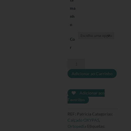
ma
nh
o
Co
r
Quantidade
de
Adicionar ao Carrinho
Sapatilha
Patricia
Adicionar aos
Favoritos
REF:
Patricia
Categorias:
Calçado OXYPAS
,
Ortopedia
Etiquetas: