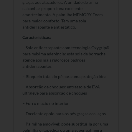
graças aos atacadores. A unidade de ar no
calcanhar proporciona excelente
amortecimento. A palmilha MEMORY Foam
para maior conforto. Tem uma sola
antiderrapante e antiestático.
Características:
– Sola antiderrapante com tecnologia Oxygrip®
para máxima aderência: esta sola de borracha
atende aos mais rigorosos padrões
antiderrapantes
– Bloqueio total do pé para uma proteção ideal
– Absorção de choques: entressola de EVA
ultraleve para absorção de choques
– Forro macio no interior
– Excelente apoio para os pés graças aos laços
– Palmilha amovível: pode substituí-la por uma
palmilha ortopédica ou uma super palmeira