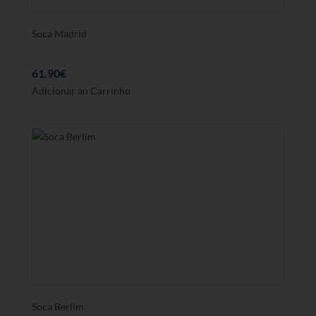
de
produto
Soca Madrid
61.90
€
Este
Adicionar ao Carrinho
produto
tem
várias
variantes.
As
opções
podem
ser
seleccionadas
na
página
de
produto
Soca Berlim