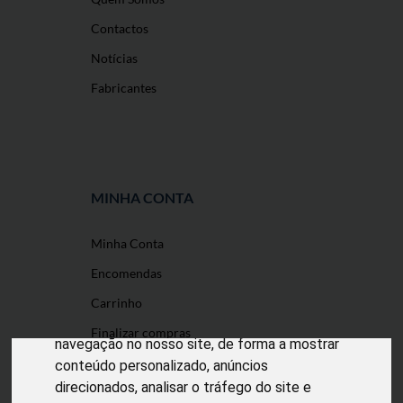
Contactos
Notícias
Fabricantes
MINHA CONTA
Minha Conta
O nosso site usa cookies
Encomendas
Utilizamos cookies e outras tecnologias de
Carrinho
medição para melhorar a sua experiência de
Finalizar compras
navegação no nosso site, de forma a mostrar
conteúdo personalizado, anúncios
direcionados, analisar o tráfego do site e