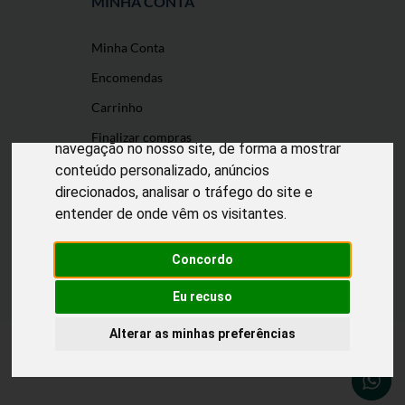
MINHA CONTA
Minha Conta
O nosso site usa cookies
Encomendas
Utilizamos cookies e outras tecnologias de
Carrinho
medição para melhorar a sua experiência de
Finalizar compras
navegação no nosso site, de forma a mostrar
conteúdo personalizado, anúncios
direcionados, analisar o tráfego do site e
entender de onde vêm os visitantes.
Desenvolvido por
Puxe Negócios
@2022 Incomedicura. Todos os direitos
reservados.
Concordo
Eu recuso
Alterar as minhas preferências