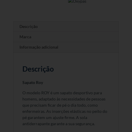
Descrição
Marca
Informação adicional
Descrição
Sapato Roy
O modelo ROY é um sapato desportivo para
homens, adaptado às necessidades de pessoas
que precisam ficar de pé o dia todo, como
enfermeiras. As inserções elásticas no peito do
pé garantem um ajuste firme. A sola
antiderrapante garante a sua segurança.