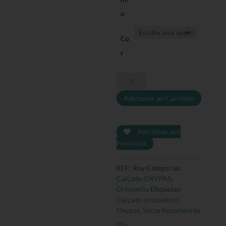
o
Co
r
Quantidade
de
Adicionar ao Carrinho
Sapato
Roy
Adicionar aos
Favoritos
REF:
Roy
Categorias:
Calçado OXYPAS
,
Ortopedia
Etiquetas:
Calçado ortopédico
,
Oxypas
,
Socas hospitalares