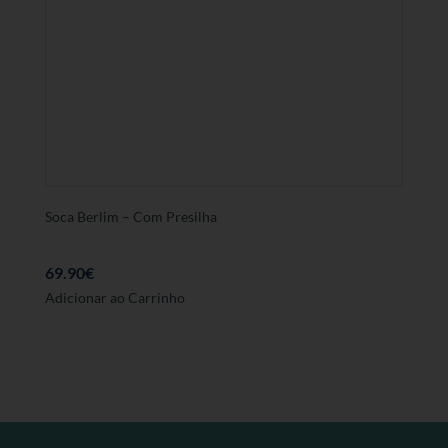
Soca Berlim – Com Presilha
69.90
€
Este
Adicionar ao Carrinho
produto
tem
várias
variantes.
As
opções