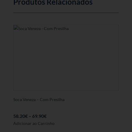
Produtos Relacionados
Soca Veneza – Com Presilha
58.20
€
–
69.90
€
Este
Adicionar ao Carrinho
produto