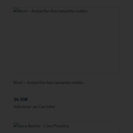
tem
várias
variantes.
As
opções
podem
ser
seleccionadas
na
página
de
produto
Biort – Andarilho fixo tamanho médio
36.50
€
Adicionar ao Carrinho