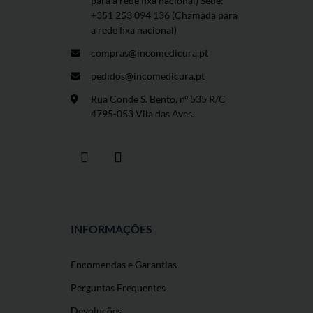
para a rede fixa nacional) Sede:
+351 253 094 136 (Chamada para
a rede fixa nacional)
compras@incomedicura.pt
pedidos@incomedicura.pt
Rua Conde S. Bento, nº 535 R/C
4795-053 Vila das Aves.
INFORMAÇÕES
Encomendas e Garantias
Perguntas Frequentes
Devoluções