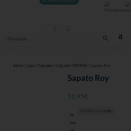
Fale Connosco!



Início
/
Loja
/
Calçado
/
Calçado OXYPAS
/ Sapato Roy
Sapato Roy
55.95
€
ta
ma
nh