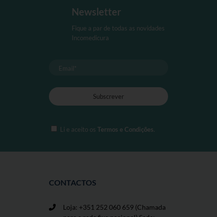
podem
Newsletter
ser
seleccionadas
Fique a par de todas as novidades
na
Incomedicura
página
de
produto
Li e aceito os
Termos e Condições
.
CONTACTOS
Loja: +351 252 060 659
(Chamada