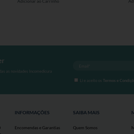
Este
Adicionar ao Carrinho
Ad
produto
tem
várias
variantes.
As
opções
podem
ser
er
seleccionadas
na
odas as novidades Incomedicura
página
Li e aceito os
Termos e Condiçõ
de
produto
INFORMAÇÕES
SAIBA MAIS
0
Encomendas e Garantias
Quem Somos
M
a