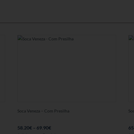
Soca Veneza – Com Presilha
So
58.20
€
–
69.90
€
65