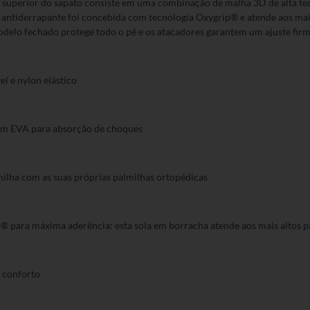
 superior do sapato consiste em uma combinação de malha 3D de alta tec
ola antiderrapante foi concebida com tecnologia Oxygrip® e atende aos ma
delo fechado protege todo o pé e os atacadores garantem um ajuste firm
el e nylon elástico
 em EVA para absorção de choques
milha com as suas próprias palmilhas ortopédicas
® para máxima aderência: esta sola em borracha atende aos mais altos 
conforto