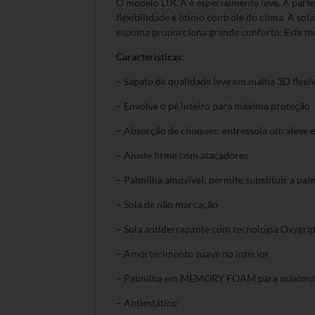
O modelo LUCA é especialmente leve. A parte
flexibilidade e ótimo controle do clima. A s
espuma proporciona grande conforto. Este mo
Características:
– Sapato de qualidade leve em malha 3D flexív
– Envolve o pé inteiro para máxima proteção
– Absorção de choques: entressola ultraleve
– Ajuste firme com atacadores
– Palmilha amovível: permite substituir a pal
– Sola de não marcação
– Sola antiderrapante com tecnologia Oxygrip
– Amortecimento suave no interior
– Palmilha em MEMORY FOAM para máximo 
– Antiestático