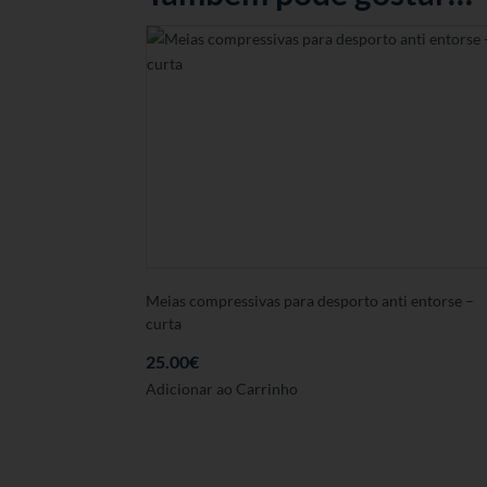
Meias compressivas para desporto anti entorse –
curta
25.00
€
Este
Adicionar ao Carrinho
produto
tem
várias