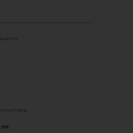
ca Paris Padrão
.90
€