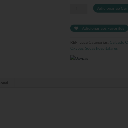
Quantidade
Adicionar ao Car
de
Sapatilha
Luca
Adicionar aos Favoritos
REF:
Luca
Categorias:
Calçado 
Oxypas
,
Socas hospitalares
ional