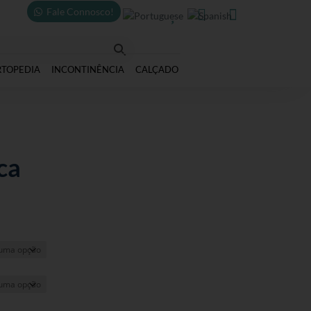
Fale Connosco!



RTOPEDIA
INCONTINÊNCIA
CALÇADO
ca