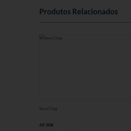
variantes.
As
Produtos Relacionados
opções
podem
ser
seleccionadas
na
página
de
produto
Soca Clog
49.90
€