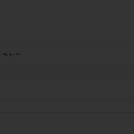
4
,
45
,
46
,
47