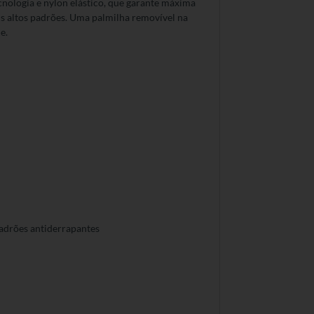
nologia e nylon elástico, que garante máxima
is altos padrões. Uma palmilha removível na
e.
padrões antiderrapantes