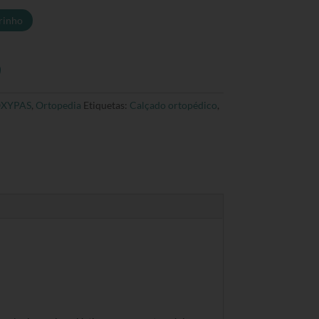
rinho
OXYPAS
,
Ortopedia
Etiquetas:
Calçado ortopédico
,