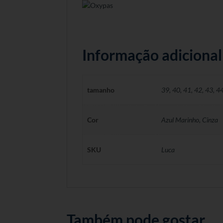
Informação adicional
tamanho
39
,
40
,
41
,
42
,
43
,
4
Cor
Azul Marinho, Cinza
SKU
Luca
Também pode gostar…